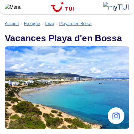
``
Aller
au
contenu
Accueil
Espagne
Ibiza
Playa d'en Bossa
principal
Vacances Playa d'en Bossa