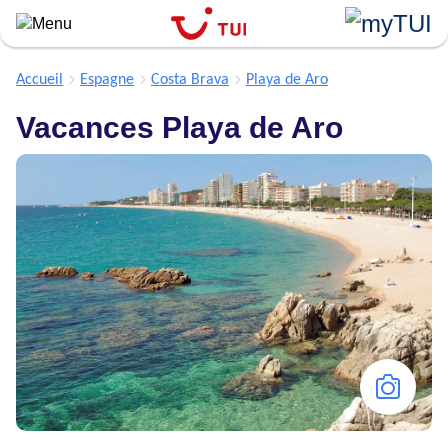
``
Aller
au
contenu
Accueil
Espagne
Costa Brava
Playa de Aro
principal
Vacances Playa de Aro