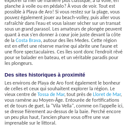
explorer la mer de manière plus classique, à la voile, en
planche à voile ou en pédalo? À vous de voir. Tout est
possible à Playa de Aro! Si vous restez sur la plage, vous
pouvez également jouer au beach-volley, puis aller vous
rafraîchir dans l’eau et vous laisser sécher sur un transat
sous un grand parasol. Les amateurs de plongée peuvent
quant à eux s’en donner à cœur joie juste devant la côte
de la
Costa Brava
, autour des îles Medes. Cette région
est en effet une réserve marine qui abrite une faune et
une flore spectaculaires. Ces îles sont donc l’endroit rêvé
pour se balader en bateau, et un véritable paradis pour
les plongeurs.
Des sites historiques à proximité
Les environs de Playa de Aro font également le bonheur
de celles et ceux qui souhaitent explorer la région. Le
vieux centre de
Tossa de Mar
, tout près de
Lloret de Mar
,
vous ramène au Moyen-Âge. Entourée de fortifications
et de tours de guet, la "Vila Vella", comme on l’appelle ici,
se dresse fièrement au-dessus de la baie. Perché encore
un peu plus haut, l’ancien phare vous offre une vue
imprenable sur le littoral.