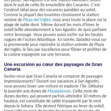
vos pieds. San Agustin est une station balnéaire située
dans le sud de cette île ensoleillée des Canaries. C'est
l'endroit idéal pour des vacances paisibles au soleil.
Comme la plupart des touristes choisissent la station
voisine de
Playa del Inglés
, vous avez toute la place sur la
plage de sable doré. Même durant les mois d'hiver, le
soleil brille abondamment à San Agustin: de quoi parfaire
votre bronzage. Vous pouvez aussi surfer sur les hautes
vagues de l'océan Atlantique. En soirée, baladez-vous sur
la promenade pour rejoindre la station animée de Playa
del Inglés, le lieu par excellence pour flâner et profiter de
la cuisine espagnole sur une terrasse.
Une excursion au cœur des paysages de Gran
Canaria
Saviez-vous que Gran Canaria se compose de paysages
impressionnants? Durant vos vacances à San Agustin,
vous pouvez louer une voiture et explorer l'île. Débutez
la journée aux dunes de
Maspalomas
. Cette zone de
dunes dorées, qui peuvent parfois atteindre 10 mètres de
hauteur, est constituée de sable transporté par le vent
depuis le Sahara. Elle devient féérique au lever du soleil,