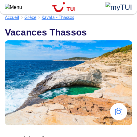
Aller
au
contenu
Accueil
Grèce
Kavala - Thassos
principal
Vacances Thassos