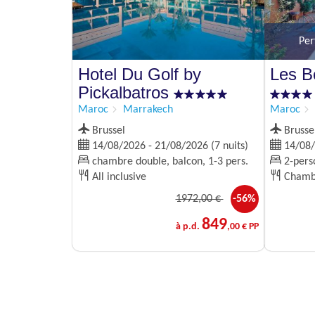
Per
Hotel Du Golf by
Les B
Pickalbatros
Maroc
Marrakech
Maroc
Brussel
Brusse
14/08/2026 - 21/08/2026 (7 nuits)
14/08/2
chambre double, balcon, 1-3 pers.
2-pers
All inclusive
Chambr
1972
,00 €
-56%
849
à p.d.
,00 € PP