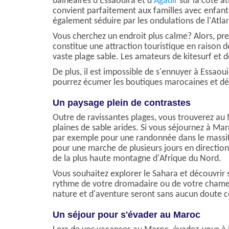
balnéaires d'Essaouira et d'
Agadir
sur la côte at
convient parfaitement aux familles avec enfants 
également séduire par les ondulations de l'Atla
Vous cherchez un endroit plus calme? Alors, pren
constitue une attraction touristique en raison d
vaste plage sable. Les amateurs de kitesurf et 
De plus, il est impossible de s'ennuyer à Essaoui
pourrez écumer les boutiques marocaines et dén
Un paysage plein de contrastes
Outre de ravissantes plages, vous trouverez a
plaines de sable arides. Si vous séjournez à Mar
par exemple pour une randonnée dans le massif 
pour une marche de plusieurs jours en direction
de la plus haute montagne d'Afrique du Nord.
Vous souhaitez explorer le Sahara et découvrir s
rythme de votre dromadaire ou de votre chamea
nature et d'aventure seront sans aucun doute 
Un séjour pour s'évader au Maroc