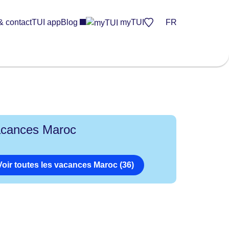
& contact
TUI app
Blog
myTUI
FR
cances Maroc
Voir toutes les vacances Maroc (36)