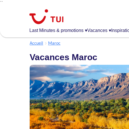
``
Aller
au
contenu
principal
Last Minutes & promotions
▾
Vacances
▾
Inspirati
Accueil
Maroc
Vacances Maroc