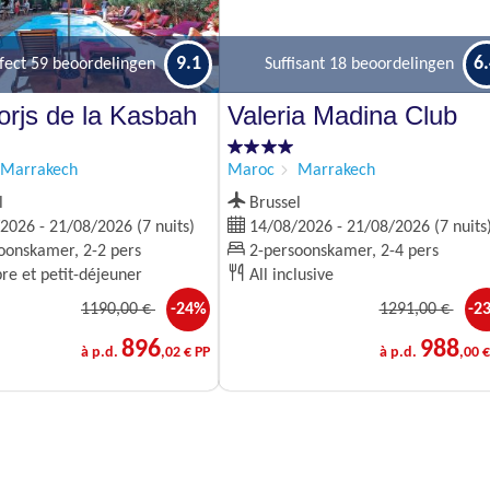
9.1
6
fect
59 beoordelingen
Suffisant
18 beoordelingen
orjs de la Kasbah
Valeria Madina Club
Marrakech
Maroc
Marrakech
l
Brussel
026 - 21/08/2026 (7 nuits)
14/08/2026 - 21/08/2026 (7 nuits
oonskamer, 2-2 pers
2-persoonskamer, 2-4 pers
e et petit-déjeuner
All inclusive
1190
,00 €
-24%
1291
,00 €
-2
896
988
à p.d.
,02 € PP
à p.d.
,00 €