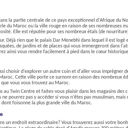
ns la partie centrale de ce pays exceptionnel d'Afrique du No
rle du Maroc ou la ville rouge en raison de ses nombreuses ma
iosité. Elle est réputée pour ses nombreux étals (de nourritur
 Déjà rien que le palais Dar Menebhi dans lequel il est logé 
uées, de jardins et de places qui vous immergeront dans l'atm
ez ainsi vous rendre facilement à pied dans le cœur historique 
choisir d'explorer un autre coin et d'aller vous imprégner de l
aroc. Cette ville porte ce surnom en raison des nombreux édi
er que vous vous trouvez au Maroc.
s au Twin Centre et faites-vous plaisir dans les magasins des 
e pourrez pas y accéder si vous n'êtes pas musulman, mais ce
s dont foisonne la plus grande ville du Maroc.
ue
ans un endroit extraordinaire? Vous trouverez aussi votre bo