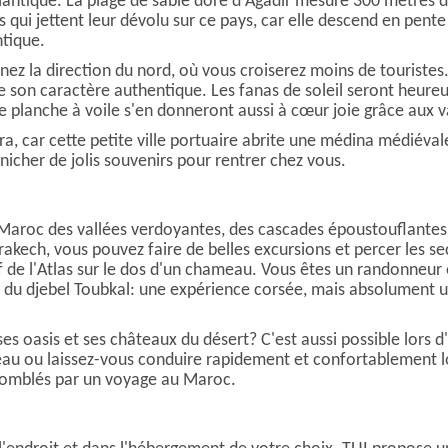
lantique. La plage de sable doré d'Agadir mesure 300 mètres de
qui jettent leur dévolu sur ce pays, car elle descend en pente 
ntique.
ez la direction du nord, où vous croiserez moins de touristes. 
e son caractère authentique. Les fanas de soleil seront heureux
de planche à voile s'en donneront aussi à cœur joie grâce aux 
ra, car cette petite ville portuaire abrite une médina médiévale
icher de jolis souvenirs pour rentrer chez vous.
u Maroc des vallées verdoyantes, des cascades époustouflante
rakech, vous pouvez faire de belles excursions et percer les se
de l'Atlas sur le dos d'un chameau. Vous êtes un randonneur 
 du djebel Toubkal: une expérience corsée, mais absolument uni
es oasis et ses châteaux du désert? C'est aussi possible lors 
u ou laissez-vous conduire rapidement et confortablement lo
comblés par un voyage au Maroc.