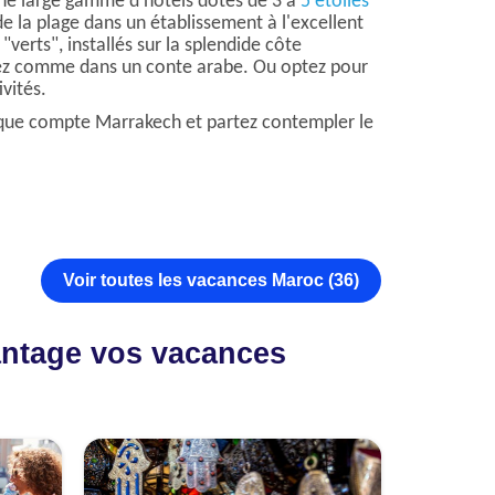
une large gamme d'hôtels dotés de 3 à
5 étoiles
e la plage dans un établissement à l'excellent
verts", installés sur la splendide côte
irez comme dans un conte arabe. Ou optez pour
vités.
s que compte Marrakech et partez contempler le
Voir toutes les vacances Maroc (36)
vantage vos vacances