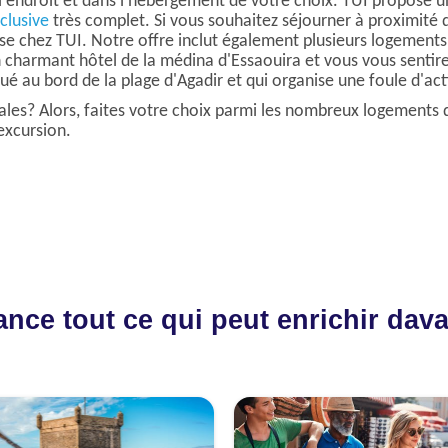
'endroit et dans l'hébergement de votre choix. TUI propose 
nclusive
très complet. Si vous souhaitez séjourner à proximité d
se chez TUI. Notre offre inclut également plusieurs logements "
un charmant hôtel de la médina d'Essaouira et vous vous sent
é au bord de la plage d'Agadir et qui organise une foule d'acti
riales? Alors, faites votre choix parmi les nombreux logement
excursion.
vance tout ce qui peut enrichir da