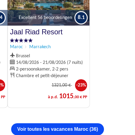
.4
8.1
Excellent
56 beoordelingen
Jaal Riad Resort
Maroc
Marrakech
Brussel
)
14/08/2026 - 21/08/2026 (7 nuits)
2-persoonskamer, 2-2 pers
Chambre et petit-déjeuner
3%
1321
,00 €
-23%
1015
 PP
à p.d.
,00 € PP
Voir toutes les vacances Maroc (36)