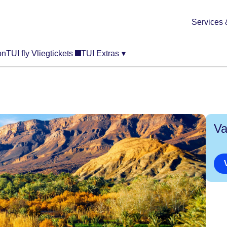
Services 
on
TUI fly Vliegtickets
TUI Extras
▾
Va