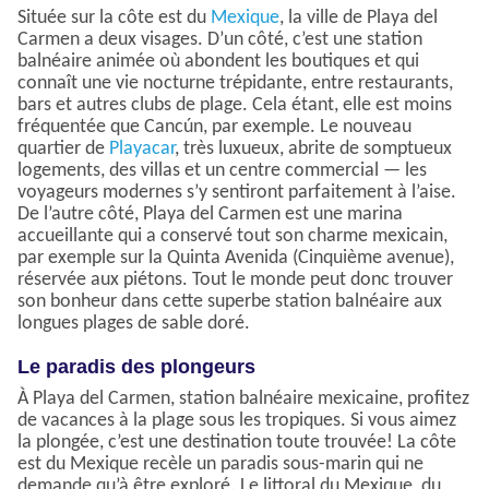
Située sur la côte est du
Mexique
, la ville de Playa del
Carmen a deux visages. D’un côté, c’est une station
balnéaire animée où abondent les boutiques et qui
connaît une vie nocturne trépidante, entre restaurants,
bars et autres clubs de plage. Cela étant, elle est moins
fréquentée que Cancún, par exemple. Le nouveau
quartier de
Playacar
, très luxueux, abrite de somptueux
logements, des villas et un centre commercial — les
voyageurs modernes s’y sentiront parfaitement à l’aise.
De l’autre côté, Playa del Carmen est une marina
accueillante qui a conservé tout son charme mexicain,
par exemple sur la Quinta Avenida (Cinquième avenue),
réservée aux piétons. Tout le monde peut donc trouver
son bonheur dans cette superbe station balnéaire aux
longues plages de sable doré.
Le paradis des plongeurs
À Playa del Carmen, station balnéaire mexicaine, profitez
de vacances à la plage sous les tropiques. Si vous aimez
la plongée, c’est une destination toute trouvée! La côte
est du Mexique recèle un paradis sous-marin qui ne
demande qu’à être exploré. Le littoral du Mexique, du