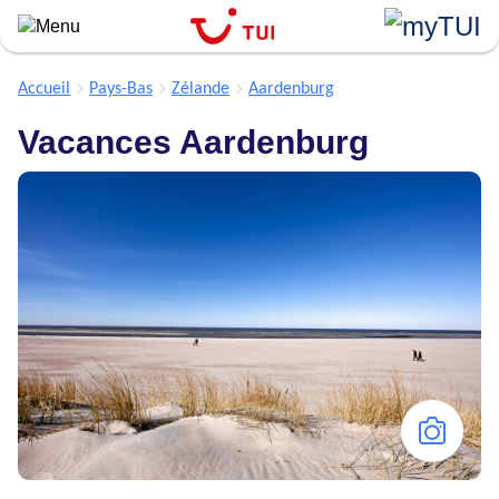
``
Aller
au
contenu
Accueil
Pays-Bas
Zélande
Aardenburg
principal
Vacances Aardenburg