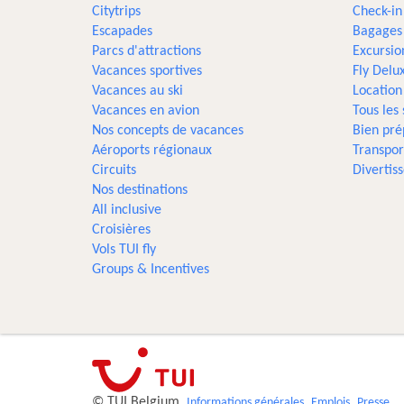
Citytrips
Check-in
Escapades
Bagages
Parcs d'attractions
Excursio
Vacances sportives
Fly Delu
Vacances au ski
Location
Vacances en avion
Tous les
Nos concepts de vacances
Bien pré
Aéroports régionaux
Transpor
Circuits
Divertis
Nos destinations
All inclusive
Croisières
Vols TUI fly
Groups & Incentives
© TUI Belgium
Informations générales
Emplois
Presse