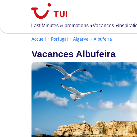
Aller
au
contenu
principal
Last Minutes & promotions
▾
Vacances
▾
Inspirati
Accueil
Portugal
Algarve
Albufeira
Vacances Albufeira