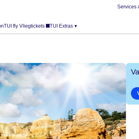
Services 
on
TUI fly Vliegtickets
TUI Extras
▾
Va