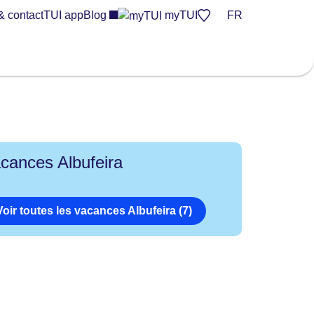
& contact
TUI app
Blog
myTUI
FR
cances Albufeira
Voir toutes les vacances Albufeira (7)