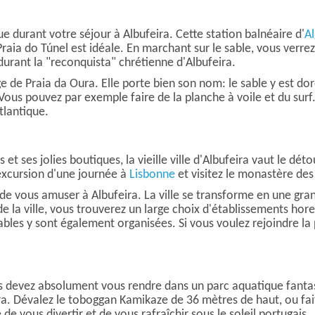
ue durant votre séjour à Albufeira. Cette station balnéaire d'
A
raia do Túnel est idéale. En marchant sur le sable, vous verre
urant la "reconquista" chrétienne d'Albufeira.
 de Praia da Oura. Elle porte bien son nom: le sable y est dor
ous pouvez par exemple faire de la planche à voile et du surf.
tlantique.
 et ses jolies boutiques, la vieille ville d'Albufeira vaut le dé
 excursion d'une journée à
Lisbonne
et visitez le monastère des
 de vous amuser à Albufeira. La ville se transforme en une gran
de la ville, vous trouverez un large choix d'établissements hore
les y sont également organisées. Si vous voulez rejoindre la p
s devez absolument vous rendre dans un parc aquatique fanta
eira. Dévalez le toboggan Kamikaze de 36 mètres de haut, ou fai
e vous divertir et de vous rafraîchir sous le soleil portugais.