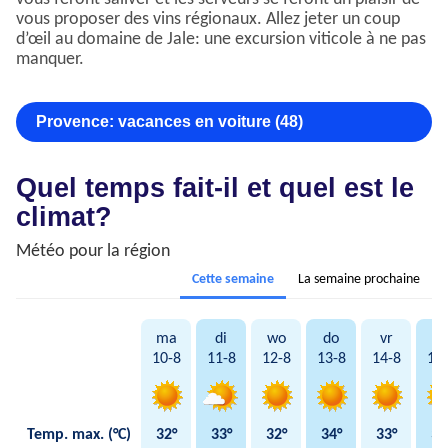
vous proposer des vins régionaux. Allez jeter un coup
d’œil au domaine de Jale: une excursion viticole à ne pas
manquer.
Provence: vacances en voiture (48)
Quel temps fait-il et quel est le
climat?
Météo pour la région
Cette semaine
La semaine prochaine
ma
di
wo
do
vr
za
10-8
11-8
12-8
13-8
14-8
15
Temp. max. (°C)
32°
33°
32°
34°
33°
32