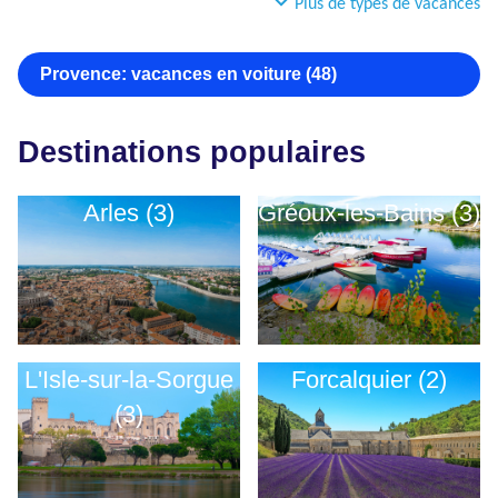
Plus de types de vacances
Provence: vacances en voiture (48)
Destinations populaires
Arles (3)
Gréoux-les-Bains (3)
L'Isle-sur-la-Sorgue
Forcalquier (2)
(3)