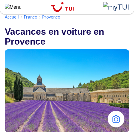
Aller
au
contenu
Accueil
France
Provence
principal
Vacances en voiture en
Provence