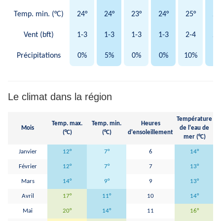
Temp. min. (°C)
24°
24°
23°
24°
25°
24
Vent (bft)
1-3
1-3
1-3
1-3
2-4
2-
Précipitations
0%
5%
0%
0%
10%
0
Le climat dans la région
Température
Temp. max.
Temp. min.
Heures
Mois
de l'eau de
H
(°C)
(°C)
d'ensoleillement
mer (°C)
Janvier
12°
7°
6
14°
Février
12°
7°
7
13°
Mars
14°
9°
9
13°
Avril
17°
11°
10
14°
Mai
20°
14°
11
16°