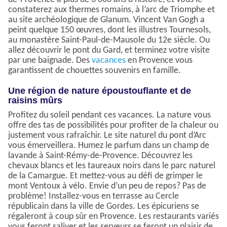
constaterez aux thermes romains, à l’arc de Triomphe et
au site archéologique de Glanum. Vincent Van Gogh a
peint quelque 150 œuvres, dont les illustres Tournesols,
au monastère Saint-Paul-de-Mausole du 12e siècle. Ou
allez découvrir le pont du Gard, et terminez votre visite
par une baignade. Des
vacances
en Provence vous
garantissent de chouettes souvenirs en famille.
Une région de nature époustouflante et de
raisins mûrs
Profitez du soleil pendant ces vacances. La nature vous
offre des tas de possibilités pour profiter de la chaleur ou
justement vous rafraîchir. Le site naturel du pont d’Arc
vous émerveillera. Humez le parfum dans un champ de
lavande à Saint-Rémy-de-Provence. Découvrez les
chevaux blancs et les taureaux noirs dans le parc naturel
de la Camargue. Et mettez-vous au défi de grimper le
mont Ventoux à vélo. Envie d’un peu de repos? Pas de
problème! Installez-vous en terrasse au Cercle
républicain dans la ville de Gordes. Les épicuriens se
régaleront à coup sûr en Provence. Les restaurants variés
vous feront saliver et les serveurs se feront un plaisir de