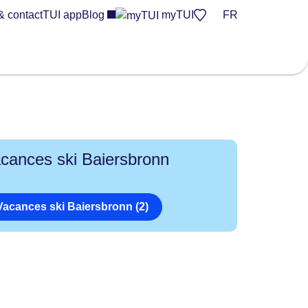
& contact
TUI app
Blog
myTUI
FR
cances ski Baiersbronn
Vacances ski Baiersbronn (2)