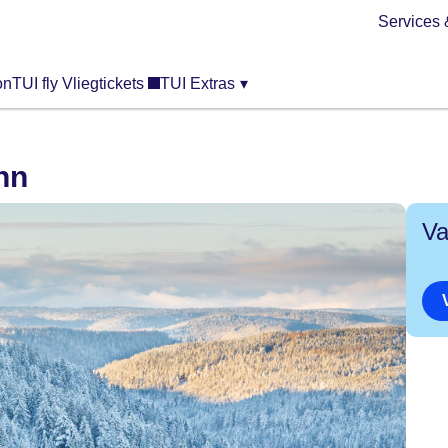
Services 
on
TUI fly Vliegtickets
TUI Extras
▾
nn
Va