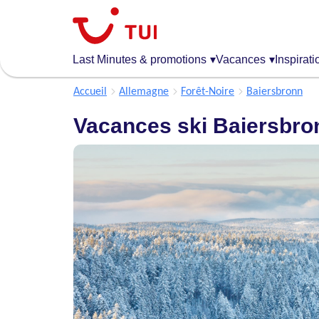
Aller
au
contenu
principal
Last Minutes & promotions
▾
Vacances
▾
Inspirati
Accueil
Allemagne
Forêt-Noire
Baiersbronn
Vacances ski Baiersbro