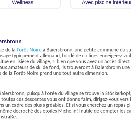
Wellness
Avec piscine intérieu
iersbronn
ue de la
Forêt-Noire
à Baiersbronn, une petite commune du sud
aysage typiquement allemand, bordé de collines enneigées: vo
itue en lisière du village, si bien que vous avez un accès direct
aux amateurs de ski de fond, ils trouveront à Baiersbronn une 
ue de la Forêt-Noire prend une tout autre dimension.
Baiersbronn, puisqu’à l’orée du village se trouve la Stöckerkopf
 toutes ces descentes vous ont donné faim, dirigez-vous vers l
ns un cadre des plus agréables. Et si vous cherchez un repas 
même décroché des étoiles Michelin! Inutile de compter les cal
hstraße.