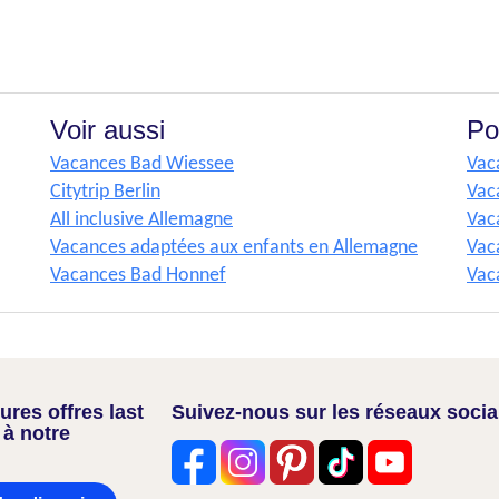
Voir aussi
Po
Vacances Bad Wiessee
Vac
Citytrip Berlin
Vaca
All inclusive Allemagne
Vac
Vacances adaptées aux enfants en Allemagne
Vac
Vacances Bad Honnef
Vac
res offres last
Suivez-nous sur les réseaux soci
 à notre