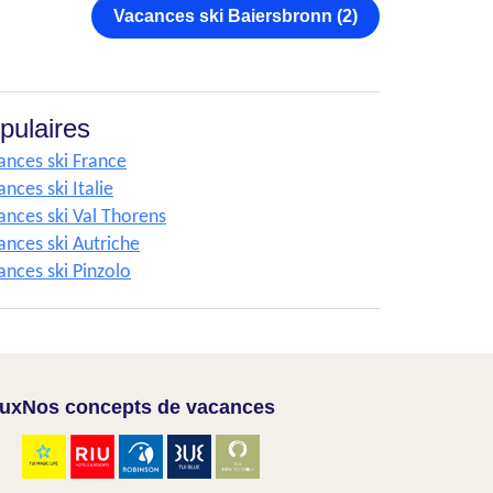
Vacances ski Baiersbronn (2)
pulaires
ances ski France
nces ski Italie
ances ski Val Thorens
ances ski Autriche
ances ski Pinzolo
aux
Nos concepts de vacances