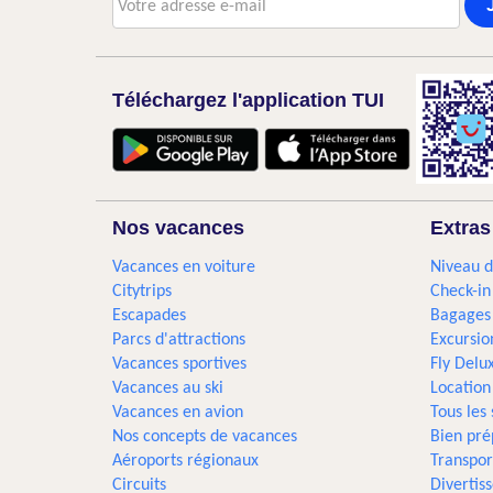
Téléchargez l'application TUI
Nos vacances
Extras
Vacances en voiture
Niveau d
Citytrips
Check-in
Escapades
Bagages
Parcs d'attractions
Excursio
Vacances sportives
Fly Delu
Vacances au ski
Location
Vacances en avion
Tous les
Nos concepts de vacances
Bien pré
Aéroports régionaux
Transpor
Circuits
Divertis