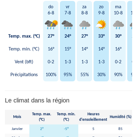
do
vr
za
zo
ma
di
6-8
7-8
8-8
9-8
10-8
11
Temp. max. (°C)
27°
24°
27°
33°
30°
29
Temp. min. (°C)
16°
15°
14°
14°
16°
16
Vent (bft)
0-2
1-3
1-3
1-3
0-2
0-
Précipitations
100%
95%
55%
30%
90%
95
Le climat dans la région
Temp. max.
Temp. min.
Heures
Pr
Mois
Humidité (%)
(°C)
(°C)
d'ensoleillement
Janvier
2°
-5°
5
85