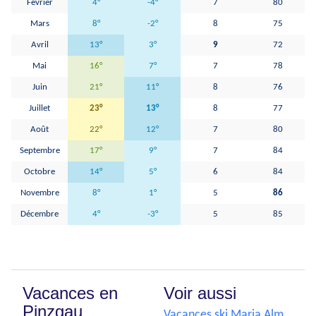
Février
4°
-4°
7
80
Mars
8°
-2°
8
75
Avril
13°
3°
9
72
Mai
16°
7°
7
78
Juin
21°
11°
8
76
Juillet
23°
13°
8
77
Août
22°
12°
7
80
Septembre
17°
9°
7
84
Octobre
14°
5°
6
84
Novembre
8°
1°
5
86
Décembre
4°
-3°
5
85
Vacances en
Voir aussi
Pinzgau
Vacances ski Maria Alm