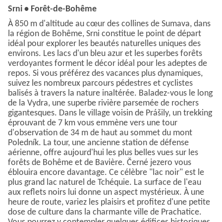
Srni • Forêt-de-Bohême
À 850 m d'altitude au cœur des collines de Sumava, dans
la région de Bohême, Srni constitue le point de départ
idéal pour explorer les beautés naturelles uniques des
environs. Les lacs d'un bleu azur et les superbes forêts
verdoyantes forment le décor idéal pour les adeptes de
repos. Si vous préférez des vacances plus dynamiques,
suivez les nombreux parcours pédestres et cyclistes
balisés à travers la nature inaltérée. Baladez-vous le long
de la Vydra, une superbe rivière parsemée de rochers
gigantesques. Dans le village voisin de Prášily, un trekking
éprouvant de 7 km vous emmène vers une tour
d'observation de 34 m de haut au sommet du mont
Poledník. La tour, une ancienne station de défense
aérienne, offre aujourd'hui les plus belles vues sur les
forêts de Bohême et de Bavière. Černé jezero vous
éblouira encore davantage. Ce célèbre "lac noir" est le
plus grand lac naturel de Tchéquie. La surface de l'eau
aux reflets noirs lui donne un aspect mystérieux. À une
heure de route, variez les plaisirs et profitez d'une petite
dose de culture dans la charmante ville de Prachatice.