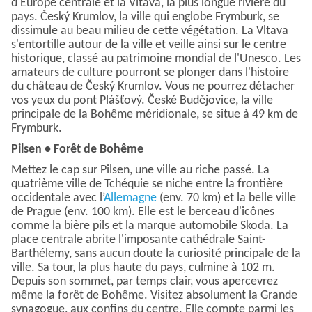
d'Europe centrale et la Vltava, la plus longue rivière du
pays. Český Krumlov, la ville qui englobe Frymburk, se
dissimule au beau milieu de cette végétation. La Vltava
s'entortille autour de la ville et veille ainsi sur le centre
historique, classé au patrimoine mondial de l'Unesco. Les
amateurs de culture pourront se plonger dans l'histoire
du château de Český Krumlov. Vous ne pourrez détacher
vos yeux du pont Plášťový. České Budějovice, la ville
principale de la Bohême méridionale, se situe à 49 km de
Frymburk.
Pilsen • Forêt de Bohême
Mettez le cap sur Pilsen, une ville au riche passé. La
quatrième ville de Tchéquie se niche entre la frontière
occidentale avec l’
Allemagne
(env. 70 km) et la belle ville
de Prague (env. 100 km). Elle est le berceau d'icônes
comme la bière pils et la marque automobile Skoda. La
place centrale abrite l'imposante cathédrale Saint-
Barthélemy, sans aucun doute la curiosité principale de la
ville. Sa tour, la plus haute du pays, culmine à 102 m.
Depuis son sommet, par temps clair, vous apercevrez
même la forêt de Bohême. Visitez absolument la Grande
synagogue, aux confins du centre. Elle compte parmi les