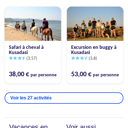
Safari à cheval à
Excursion en buggy à
Kusadasi
Kusadasi
(3.57)
(3.8)
38,00 €
53,00 €
par personne
par personne
Voir les 27 activités
Vacances en
Voir aussi