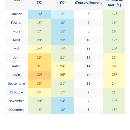
Mois
de l'eau de
H
(°C)
(°C)
d'ensoleillement
mer (°C)
Janvier
14°
9°
6
17°
Février
15°
10°
7
16°
Mars
17°
11°
8
16°
Avril
20°
13°
10
17°
Mai
24°
17°
11
20°
Juin
28°
21°
13
23°
Juillet
31°
24°
14
24°
Août
32°
25°
13
25°
Septembre
28°
21°
11
24°
Octobre
24°
17°
9
21°
Novembre
20°
14°
7
19°
Décembre
15°
10°
6
18°