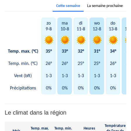
Cette semaine
La semaine prochaine
zo
ma
di
wo
do
vr
9-8
10-8
11-8
12-8
13-8
14
Temp. max. (°C)
35°
33°
32°
31°
34°
34
Temp. min. (°C)
26°
26°
25°
25°
26°
25
Vent (bft)
1-3
1-3
1-3
1-3
1-3
1-
Précipitations
0%
0%
0%
0%
0%
0
Le climat dans la région
Température
Temp. max.
Temp. min.
Heures