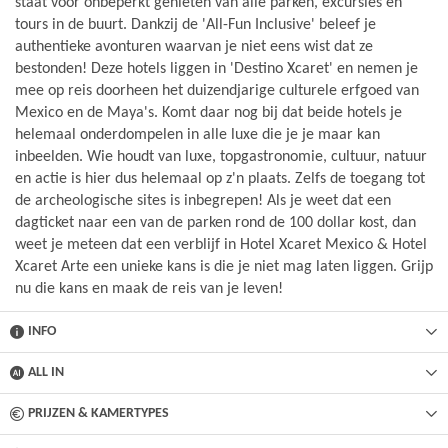
staat voor onbeperkt genieten van alle parken, excursies en
tours in de buurt. Dankzij de 'All-Fun Inclusive' beleef je
authentieke avonturen waarvan je niet eens wist dat ze
bestonden! Deze hotels liggen in 'Destino Xcaret' en nemen je
mee op reis doorheen het duizendjarige culturele erfgoed van
Mexico en de Maya's. Komt daar nog bij dat beide hotels je
helemaal onderdompelen in alle luxe die je je maar kan
inbeelden. Wie houdt van luxe, topgastronomie, cultuur, natuur
en actie is hier dus helemaal op z'n plaats. Zelfs de toegang tot
de archeologische sites is inbegrepen! Als je weet dat een
dagticket naar een van de parken rond de 100 dollar kost, dan
weet je meteen dat een verblijf in Hotel Xcaret Mexico & Hotel
Xcaret Arte een unieke kans is die je niet mag laten liggen. Grijp
nu die kans en maak de reis van je leven!
INFO
ALL IN
PRIJZEN & KAMERTYPES