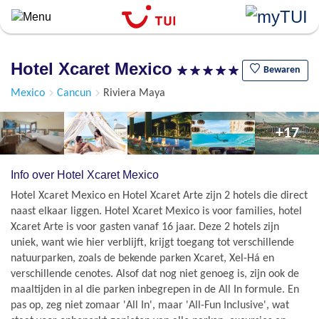
``
Overslaan
en
naar
Hotel Xcaret Mexico
de
Bewaren
algemene
Mexico
Cancun
Riviera Maya
inhoud
gaan
+17
Info over Hotel Xcaret Mexico
Hotel Xcaret Mexico en Hotel Xcaret Arte zijn 2 hotels die direct
naast elkaar liggen. Hotel Xcaret Mexico is voor families, hotel
Xcaret Arte is voor gasten vanaf 16 jaar. Deze 2 hotels zijn
uniek, want wie hier verblijft, krijgt toegang tot verschillende
natuurparken, zoals de bekende parken Xcaret, Xel-Há en
verschillende cenotes. Alsof dat nog niet genoeg is, zijn ook de
maaltijden in al die parken inbegrepen in de All In formule. En
pas op, zeg niet zomaar 'All In', maar 'All-Fun Inclusive', wat