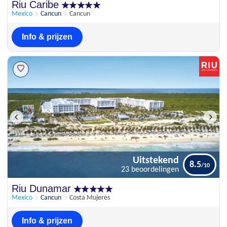
Schitterend
Riu Caribe
9.4
42 beoordelingen
Mexico
Cancun
Cancun
Info & prijzen
Uitstekend
8.5
23 beoordelingen
Uitstekend
Riu Dunamar
8.5
23 beoordelingen
Mexico
Cancun
Costa Mujeres
Info & prijzen