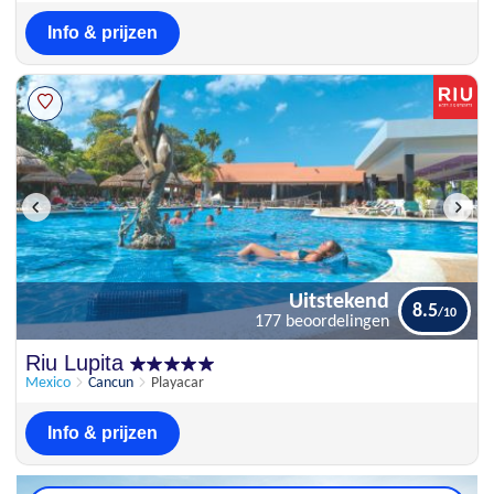
Info & prijzen
Uitstekend
8.5
177 beoordelingen
Uitstekend
Riu Lupita
8.5
177 beoordelingen
Mexico
Cancun
Playacar
Info & prijzen