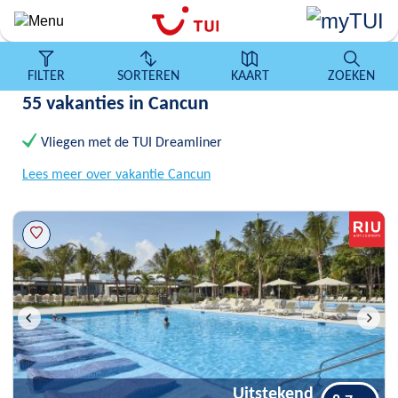
Overslaan
en
naar
de
FILTER
SORTEREN
KAART
ZOEKEN
algemene
55 vakanties in Cancun
inhoud
gaan
Vliegen met de TUI Dreamliner
Lees meer over vakantie Cancun
Uitstekend