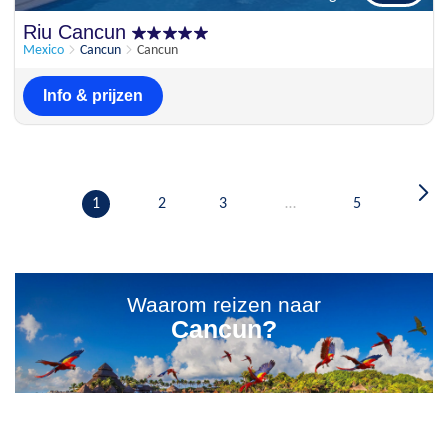
Uitstekend
Riu Cancun
8.1
12 beoordelingen
Mexico
Cancun
Cancun
Info & prijzen
1
2
3
…
5
Waarom reizen naar
Cancun?