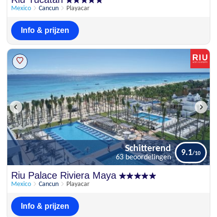
8.9
67 beoordelingen
Mexico
Cancun
Playacar
Info & prijzen
Schitterend
9.1
63 beoordelingen
Schitterend
Riu Palace Riviera Maya
9.1
63 beoordelingen
Mexico
Cancun
Playacar
Info & prijzen