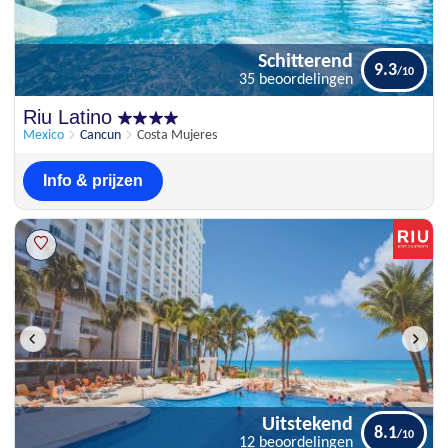
Schitterend
9.3
35 beoordelingen
Schitterend
Riu Latino
9.3
35 beoordelingen
Mexico
Cancun
Costa Mujeres
Info & prijzen
Uitstekend
8.1
12 beoordelingen