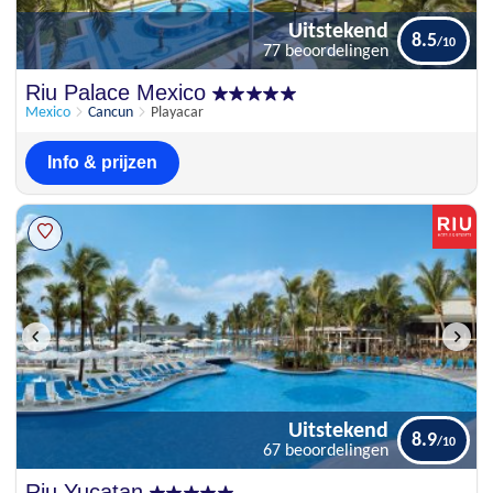
Uitstekend
8.5
77 beoordelingen
Uitstekend
Riu Palace Mexico
8.5
77 beoordelingen
Mexico
Cancun
Playacar
Info & prijzen
Uitstekend
8.9
67 beoordelingen
Uitstekend
Riu Yucatan