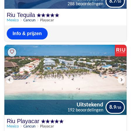
8.7
288 beoordelingen
Uitstekend
Riu Tequila
8.7
288 beoordelingen
Mexico
Cancun
Playacar
Info & prijzen
Uitstekend
8.9
192 beoordelingen
Uitstekend
Riu Playacar
8.9
192 beoordelingen
Mexico
Cancun
Playacar