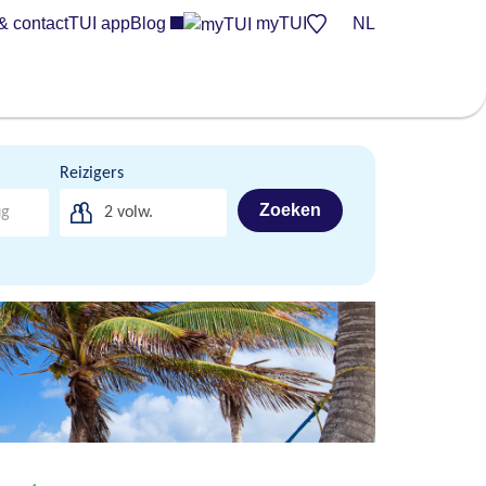
& contact
TUI app
Blog
myTUI
NL
Reizigers
Zoeken
2
volw.