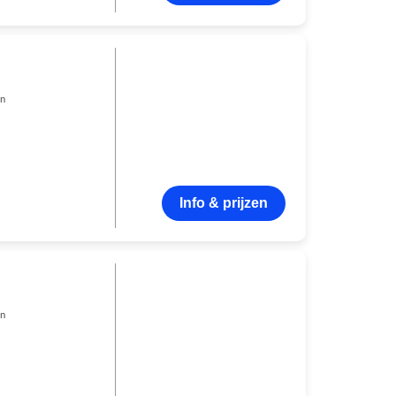
en
Info & prijzen
en