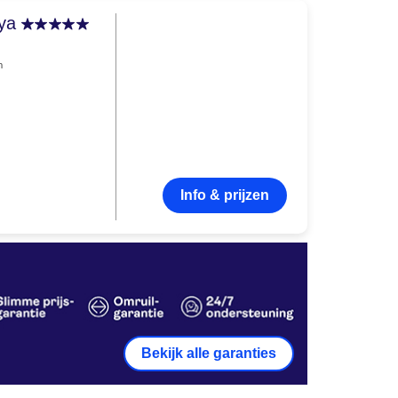
aya
n
Info & prijzen
Bekijk alle garanties