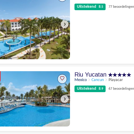
Uitstekend
8.5
77 beoordelingen
Uitstekend
8.5
77 beoordelingen
Riu Yucatan
Mexico
Cancun
Playacar
Uitstekend
8.9
67 beoordelingen
Uitstekend