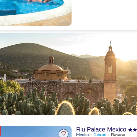
Uitstekend
8.5
177 beoordelingen
Riu Palace Mexico
Mexico
Cancun
Playacar