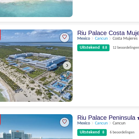
Uitstekend
8.5
23 beoordelingen
Riu Palace Costa Muj
Mexico
Cancun
Costa Mujeres
Uitstekend
8.8
12 beoordelingen
Uitstekend
8.8
12 beoordelingen
Riu Palace Peninsula
Mexico
Cancun
Cancun
Uitstekend
8
6 beoordelingen