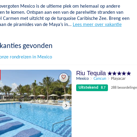
overgoten Mexico is de ultieme plek om helemaal op andere
en te komen. Ontspan aan een van de parelwitte stranden van
el Carmen met uitzicht op de turquoise Caribische Zee. Breng een
aan de piramides van de Maya’s in...
Lees meer over vakantie
kanties gevonden
onze rondreizen in Mexico
Riu Tequila
Mexico
Cancun
Playacar
Uitstekend
8.7
288 beoordeling