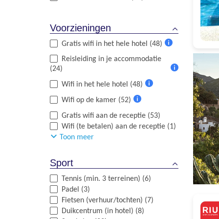
Meer
informatie
Voorzieningen
Gratis wifi in het hele hotel (48)
Meer
Reisleiding in je accommodatie
informatie
(24)
Meer
Wifi in het hele hotel (48)
informatie
Meer
Wifi op de kamer (52)
informatie
Meer
Gratis wifi aan de receptie (53)
informatie
Wifi (te betalen) aan de receptie (1)
Toon meer
Sport
Tennis (min. 3 terreinen) (6)
Padel (3)
Fietsen (verhuur/tochten) (7)
Duikcentrum (in hotel) (8)