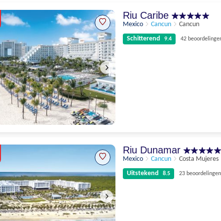
Riu Caribe
Mexico
Cancun
Cancun
Schitterend
9.4
42 beoordelinge
Schitterend
9.4
42 beoordelingen
Riu Dunamar
Mexico
Cancun
Costa Mujeres
Uitstekend
8.5
23 beoordelingen