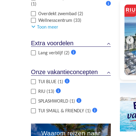
informatie
(1)
Meer
Overdekt zwembad (2)
informatie
Wellnesscentrum (33)
Toon meer
Extra voordelen
Lang verblijf (2)
Meer
informatie
Onze vakantieconcepten
TUI BLUE (1)
Meer
RIU (13)
informatie
Meer
SPLASHWORLD (1)
informatie
Meer
TUI SMALL & FRIENDLY (1)
informatie
Meer
informatie
Waarom reizen naar