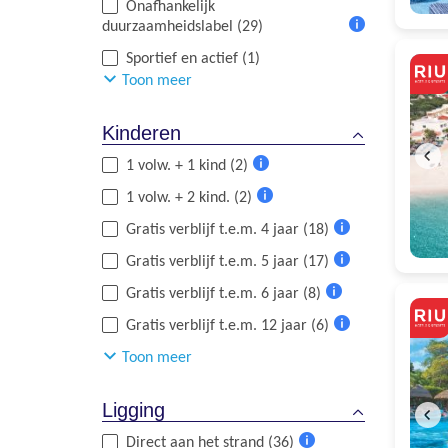
Onafhankelijk
duurzaamheidslabel (29)
Meer
Sportief en actief (1)
informatie
Toon meer
Kinderen
1 volw. + 1 kind (2)
Meer
1 volw. + 2 kind. (2)
informatie
Meer
Gratis verblijf t.e.m. 4 jaar (18)
informatie
Meer
Gratis verblijf t.e.m. 5 jaar (17)
informatie
Meer
Gratis verblijf t.e.m. 6 jaar (8)
informatie
Meer
Gratis verblijf t.e.m. 12 jaar (6)
informatie
Meer
Toon meer
informatie
Ligging
Direct aan het strand (36)