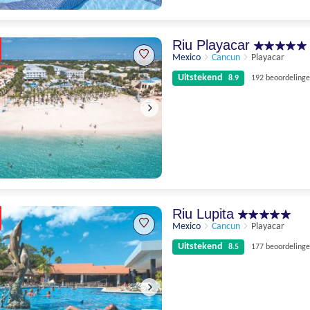
Uitstekend
8.7
288 beoordelingen
Riu Playacar
Mexico
Cancun
Playacar
Uitstekend
8.9
192 beoordeling
Uitstekend
8.9
192 beoordelingen
Riu Lupita
Mexico
Cancun
Playacar
Uitstekend
8.5
177 beoordeling