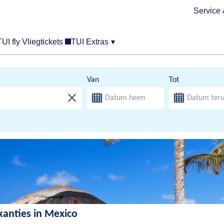
Service 
TUI fly Vliegtickets
TUI Extras
▾
Van
Tot
kanties in Mexico