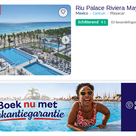
8.9
67 beoordelingen
Riu Palace Riviera M
Mexico
Cancun
Playacar
Schitterend
9.1
63 beoordelinge
Schitterend
9.1
63 beoordelingen