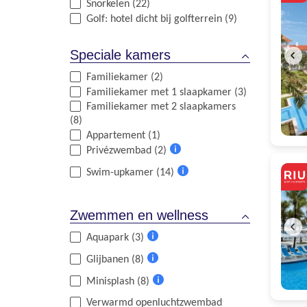
Snorkelen (22)
Golf: hotel dicht bij golfterrein (9)
Speciale kamers
Familiekamer (2)
Familiekamer met 1 slaapkamer (3)
Familiekamer met 2 slaapkamers
(8)
Appartement (1)
Privézwembad (2)
Meer
Swim-upkamer (14)
informatie
Meer
informatie
Zwemmen en wellness
Aquapark (3)
Meer
Glijbanen (8)
informatie
Meer
Minisplash (8)
informatie
Meer
Verwarmd openluchtzwembad