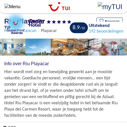
Overslaan
en
naar
Riu Playacar
de
Bewaren
Uitstekend
8.9
algemene
Mexico
Cancun
Playacar
192 beoordelingen
inhoud
gaan
+8
Info over Riu Playacar
Hier wordt met zorg en toewijding gewerkt aan je mooiste
vakantie. Goedlachs personeel, vrolijke mensen... een tijd
zonder zorgen! Je vindt er die deugddoende rust als je languit
aan het strand ligt, of je voeten onder tafel schuift om te
genieten van een verbluffend en pittig gerecht bij de Aziaat.
Hotel Riu Playacar is een veelzijdig hotel in het befaamde Riu
Playa del Carmen Resort, waar je toegang hebt tot de
faciliteiten van de meeste zusterhotels.