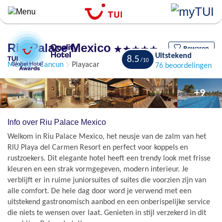
``
Overslaan
en
naar
Riu Palace Mexico
de
Bewaren
Uitstekend
8.5
algemene
Mexico
Cancun
Playacar
76 beoordelingen
inhoud
gaan
+9
Info over Riu Palace Mexico
Welkom in Riu Palace Mexico, het neusje van de zalm van het
RIU Playa del Carmen Resort en perfect voor koppels en
rustzoekers. Dit elegante hotel heeft een trendy look met frisse
kleuren en een strak vormgegeven, modern interieur. Je
verblijft er in ruime juniorsuites of suites die voorzien zijn van
alle comfort. De hele dag door word je verwend met een
uitstekend gastronomisch aanbod en een onberispelijke service
die niets te wensen over laat. Genieten in stijl verzekerd in dit