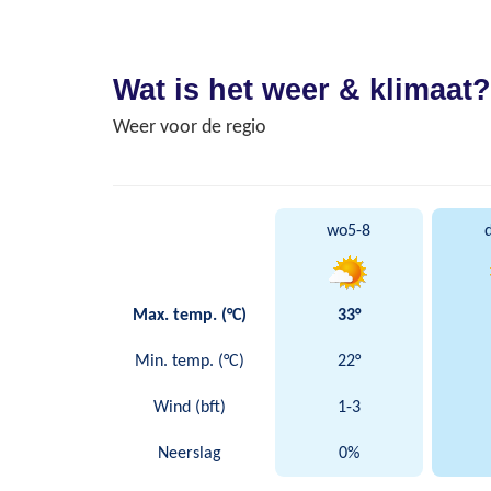
Wat is het weer & klimaat?
Weer voor de regio
wo
5-8
Max. temp. (°C)
33°
Min. temp. (°C)
22°
Wind (bft)
1-3
Neerslag
0%