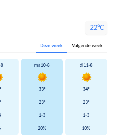
22°C
Deze week
Volgende week
-8
ma
10-8
di
11-8
°
33°
34°
°
23°
23°
4
1-3
1-3
%
20%
10%