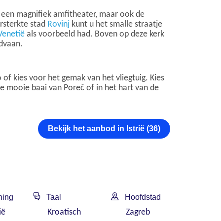
een magnifiek amfitheater, maar ook de
ersterkte stad
Rovinj
kunt u het smalle straatje
Venetië
als voorbeeld had. Boven op deze kerk
ndvaan.
o of kies voor het gemak van het vliegtuig. Kies
e mooie baai van Poreč of in het hart van de
Bekijk het aanbod in Istrië (36)
ning
Taal
Hoofdstad
ië
Kroatisch
Zagreb