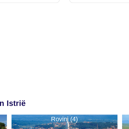
 Istrië
Rovinj (4)