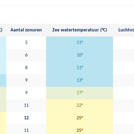
C)
Aantal zonuren
Zee watertemperatuur (°C)
Luchtvo
5
11°
6
10°
8
11°
9
13°
9
17°
11
22°
12
25°
11
25°