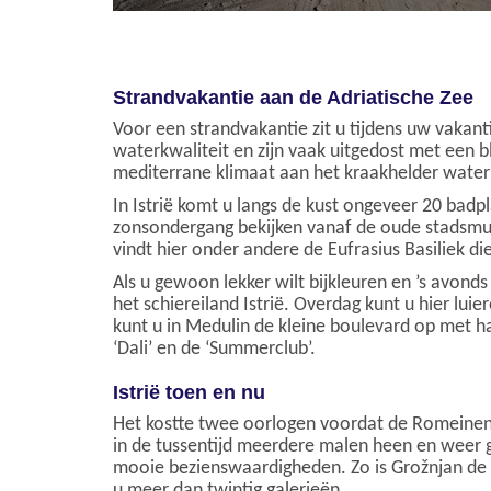
Strandvakantie aan de Adriatische Zee
Voor een strandvakantie zit u tijdens uw vakant
waterkwaliteit en zijn vaak uitgedost met een bl
mediterrane klimaat aan het kraakhelder water 
In Istrië komt u langs de kust ongeveer 20 bad
zonsondergang bekijken vanaf de oude stadsmuur
vindt hier onder andere de Eufrasius Basiliek 
Als u gewoon lekker wilt bijkleuren en ’s avonds
het schiereiland Istrië. Overdag kunt u hier luie
kunt u in Medulin de kleine boulevard op met ha
‘Dali’ en de ‘Summerclub’.
Istrië toen en nu
Het kostte twee oorlogen voordat de Romeinen h
in de tussentijd meerdere malen heen en weer ge
mooie bezienswaardigheden. Zo is Grožnjan de en
u meer dan twintig galerieën.