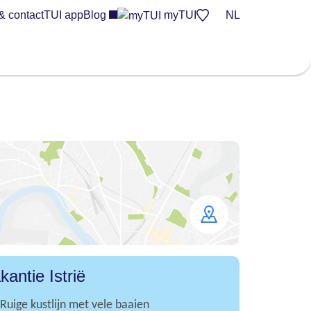
& contact
TUI app
Blog
myTUI
NL
Open
map
kantie Istrië
Ruige kustlijn met vele baaien