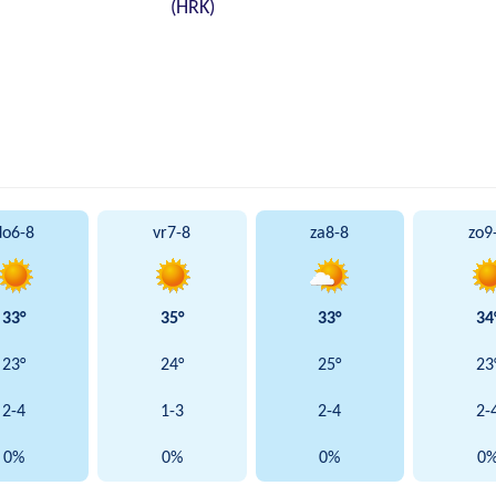
(HRK)
do
6-8
vr
7-8
za
8-8
zo
9
33°
35°
33°
34
23°
24°
25°
23
2-4
1-3
2-4
2-
0%
0%
0%
0