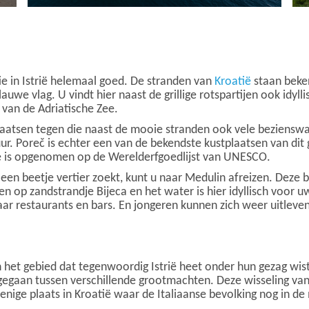
ie in Istrië helemaal goed. De stranden van
Kroatië
staan beke
auwe vlag. U vindt hier naast de grillige rotspartijen ook idyl
van de Adriatische Zee.
plaatsen tegen die naast de mooie stranden ook vele beziensw
. Poreč is echter een van de bekendste kustplaatsen van dit g
die is opgenomen op de Werelderfgoedlijst van UNESCO.
 een beetje vertier zoekt, kunt u naar Medulin afreizen. Deze ba
ren op zandstrandje Bijeca en het water is hier idyllisch voor uw
ar restaurants en bars. En jongeren kunnen zich weer uitleven
et gebied dat tegenwoordig Istrië heet onder hun gezag wiste
gaan tussen verschillende grootmachten. Deze wisseling van de
ige plaats in Kroatië waar de Italiaanse bevolking nog in de 