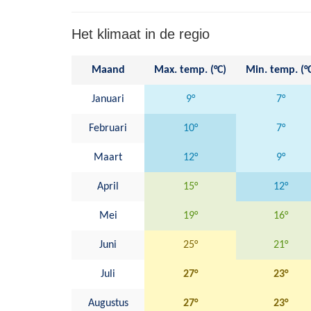
Het klimaat in de regio
Maand
Max. temp. (°C)
Min. temp. (°
Januari
9°
7°
Februari
10°
7°
Maart
12°
9°
April
15°
12°
Mei
19°
16°
Juni
25°
21°
Juli
27°
23°
Augustus
27°
23°