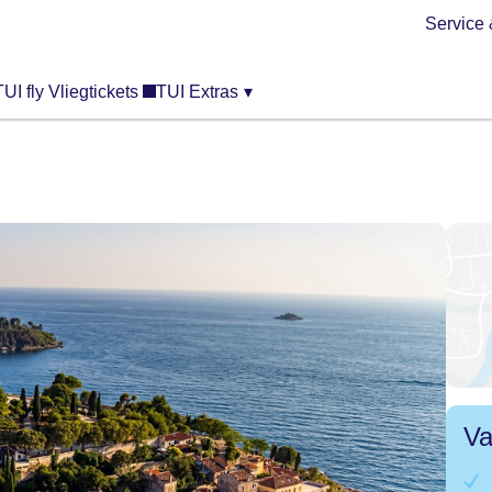
Service 
TUI fly Vliegtickets
TUI Extras
▾
Va