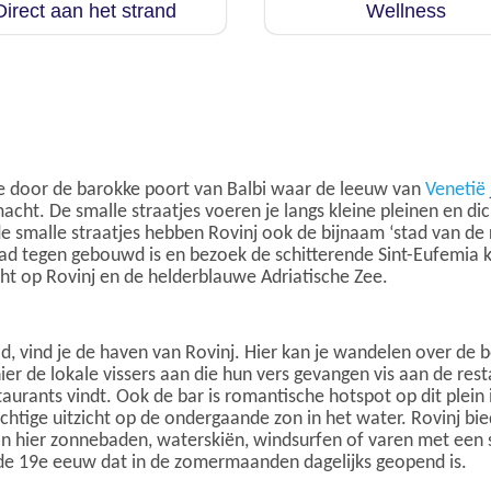
Direct aan het strand
Wellness
je door de barokke poort van Balbi waar de leeuw van
Venetië
acht. De smalle straatjes voeren je langs kleine pleinen en d
e smalle straatjes hebben Rovinj ook de bijnaam ‘stad van de
tad tegen gebouwd is en bezoek de schitterende Sint-Eufemia 
cht op Rovinj en de helderblauwe Adriatische Zee.
, vind je de haven van Rovinj. Hier kan je wandelen over de b
hier de lokale vissers aan die hun vers gevangen vis aan de res
taurants vindt. Ook de bar is romantische hotspot op dit plein 
chtige uitzicht op de ondergaande zon in het water. Rovinj bi
an hier zonnebaden, waterskiën, windsurfen of varen met een 
 de 19e eeuw dat in de zomermaanden dagelijks geopend is.