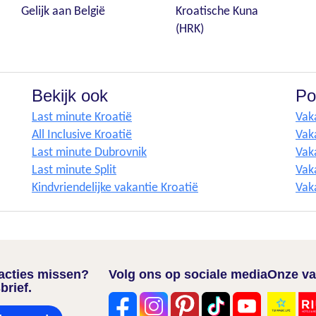
Gelijk aan België
Kroatische Kuna
(HRK)
Bekijk ook
Po
Last minute Kroatië
Vak
All Inclusive Kroatië
Vak
Last minute Dubrovnik
Vak
Last minute Split
Vaka
Kindvriendelijke vakantie Kroatië
Vak
nacties missen?
Volg ons op sociale media
Onze va
brief.