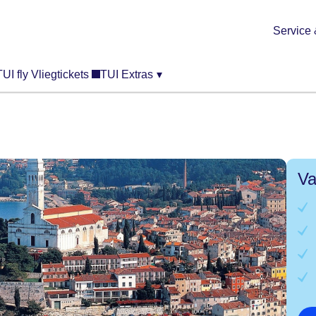
Service 
TUI fly Vliegtickets
TUI Extras
▾
Va