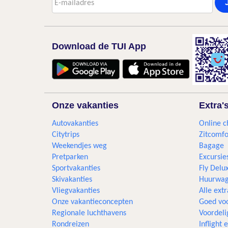
Download de TUI App
Onze vakanties
Extra'
Autovakanties
Online c
Citytrips
Zitcomfo
Weekendjes weg
Bagage
Pretparken
Excursie
Sportvakanties
Fly Delu
Skivakanties
Huurwag
Vliegvakanties
Alle extr
Onze vakantieconcepten
Goed voo
Regionale luchthavens
Voordeli
Rondreizen
Inflight