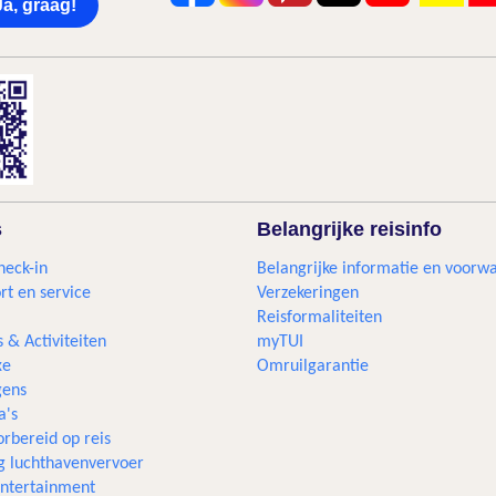
Ja, graag!
s
Belangrijke reisinfo
heck-in
Belangrijke informatie en voorw
rt en service
Verzekeringen
Reisformaliteiten
s & Activiteiten
myTUI
xe
Omruilgarantie
ens
a's
rbereid op reis
g luchthavenvervoer
 entertainment