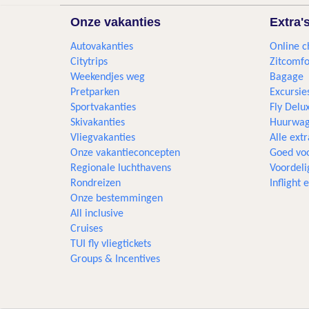
Onze vakanties
Extra'
Autovakanties
Online c
Citytrips
Zitcomfo
Weekendjes weg
Bagage
Pretparken
Excursie
Sportvakanties
Fly Delu
Skivakanties
Huurwag
Vliegvakanties
Alle extr
Onze vakantieconcepten
Goed voo
Regionale luchthavens
Voordeli
Rondreizen
Inflight
Onze bestemmingen
All inclusive
Cruises
TUI fly vliegtickets
Groups & Incentives