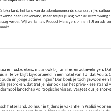
Onze experts aan het woord
Griekenland, het land van de adembenemende stranden, rijke cultuur 
vakantie naar Griekenland, maar twijfel je nog over de bestemming? 
graag verder. Wij werken als Product Managers binnen TUI en advisere
maakt.
antici en rustzoekers, maar ook bij families en actievelingen.
s is. Je verblijft bijvoorbeeld in een hotel van TUI dat Adults 
uit oude én jonge actievelingen? Dan boek je toch gewoon een 
js gesproken, dat tref je hier ook aan het privé-kiezelstrand v
dermooi landschap vol tropische vissen. Vergeet dus je snork
sch fietseiland. Zo huur je tijdens je vakantie in Psalidi voor e