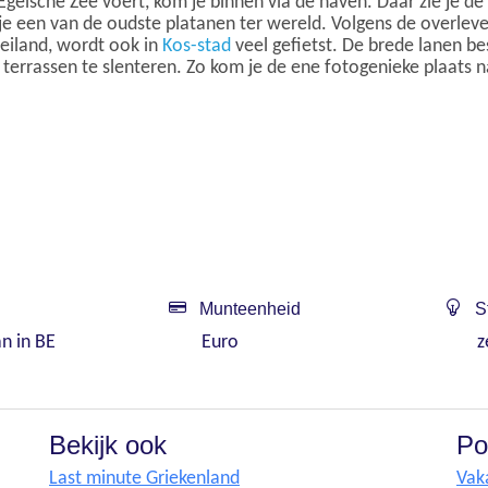
geïsche Zee voert, kom je binnen via de haven. Daar zie je de 
d je een van de oudste platanen ter wereld. Volgens de overlev
 eiland, wordt ook in
Kos-stad
veel gefietst. De brede lanen b
l terrassen te slenteren. Zo kom je de ene fotogenieke plaats 
Munteenheid
St
an in BE
Euro
z
Bekijk ook
Po
Last minute Griekenland
Vak