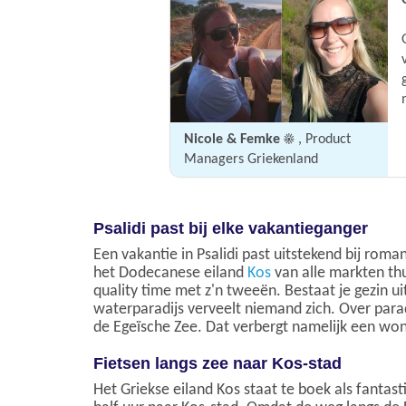
Nicole & Femke ☀️
, Product
Managers Griekenland
Psalidi past bij elke vakantieganger
Een vakantie in Psalidi past uitstekend bij rom
het Dodecanese eiland
Kos
van alle markten thui
quality time met z'n tweeën. Bestaat je gezin 
waterparadijs verveelt niemand zich. Over paradi
de Egeïsche Zee. Dat verbergt namelijk een won
Fietsen langs zee naar Kos-stad
Het Griekse eiland Kos staat te boek als fantasti