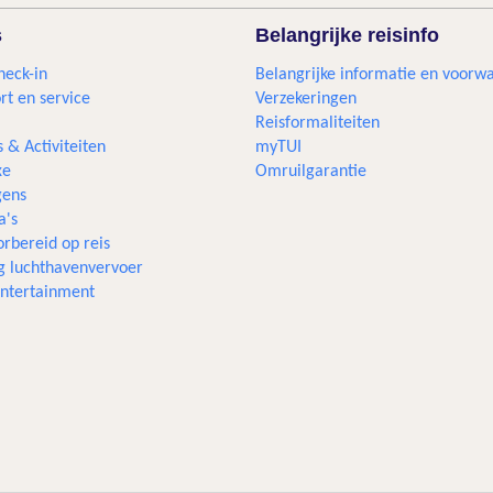
s
Belangrijke reisinfo
heck-in
Belangrijke informatie en voorw
rt en service
Verzekeringen
Reisformaliteiten
s & Activiteiten
myTUI
xe
Omruilgarantie
ens
a's
rbereid op reis
g luchthavenvervoer
 entertainment