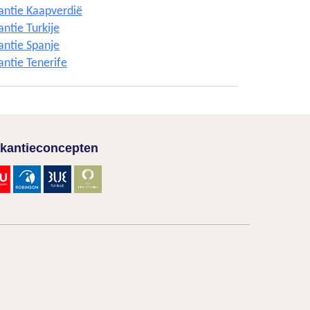
antie Kaapverdië
ntie Turkije
antie Spanje
antie Tenerife
kantieconcepten