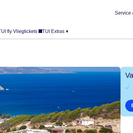
Service 
TUI fly Vliegtickets
TUI Extras
▾
Va