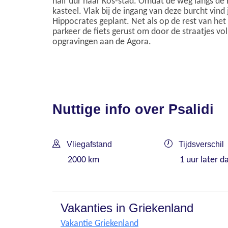
half uur naar Kos-stad. Omdat de weg langs de E
kasteel. Vlak bij de ingang van deze burcht vin
Hippocrates geplant. Net als op de rest van het
parkeer de fiets gerust om door de straatjes vo
opgravingen aan de Agora.
Nuttige info over Psalidi
Vliegafstand
Tijdsverschil
2000 km
1 uur later d
Vakanties in Griekenland
Vakantie Griekenland