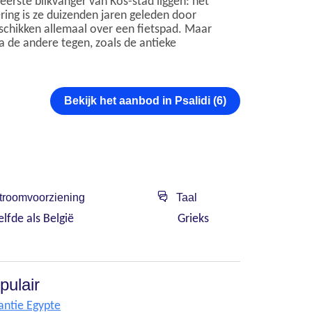
eerste blikvanger van Kos-stad liggen: het
ering is ze duizenden jaren geleden door
eschikken allemaal over een fietspad. Maar
na de andere tegen, zoals de antieke
Bekijk het aanbod in Psalidi (6)
roomvoorziening
Taal
elfde als België
Grieks
pulair
antie Egypte