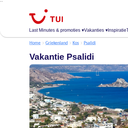
``
Overslaan
en
naar
de
Last Minutes & promoties
▾
Vakanties
▾
Inspiratie
algemene
inhoud
Home
Griekenland
Kos
Psalidi
gaan
Vakantie Psalidi