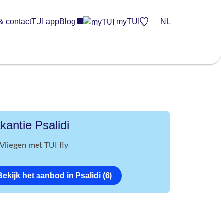
& contact
TUI app
Blog
myTUI
NL
kantie Psalidi
Vliegen met TUI fly
Bekijk het aanbod in Psalidi (6)