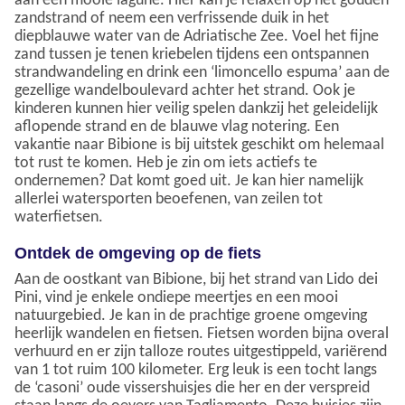
aan een mooie lagune. Hier kan je relaxen op het gouden
zandstrand of neem een verfrissende duik in het
diepblauwe water van de Adriatische Zee. Voel het fijne
zand tussen je tenen kriebelen tijdens een ontspannen
strandwandeling en drink een ‘limoncello espuma’ aan de
gezellige wandelboulevard achter het strand. Ook je
kinderen kunnen hier veilig spelen dankzij het geleidelijk
aflopende strand en de blauwe vlag notering. Een
vakantie naar Bibione is bij uitstek geschikt om helemaal
tot rust te komen. Heb je zin om iets actiefs te
ondernemen? Dat komt goed uit. Je kan hier namelijk
allerlei watersporten beoefenen, van zeilen tot
waterfietsen.
Ontdek de omgeving op de fiets
Aan de oostkant van Bibione, bij het strand van Lido dei
Pini, vind je enkele ondiepe meertjes en een mooi
natuurgebied. Je kan in de prachtige groene omgeving
heerlijk wandelen en fietsen. Fietsen worden bijna overal
verhuurd en er zijn talloze routes uitgestippeld, variërend
van 1 tot ruim 100 kilometer. Erg leuk is een tocht langs
de ‘casoni’ oude vissershuisjes die her en der verspreid