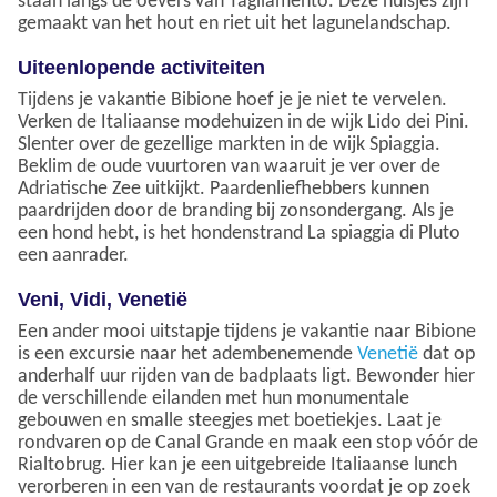
staan langs de oevers van Tagliamento. Deze huisjes zijn
gemaakt van het hout en riet uit het lagunelandschap.
Uiteenlopende activiteiten
Tijdens je vakantie Bibione hoef je je niet te vervelen.
Verken de Italiaanse modehuizen in de wijk Lido dei Pini.
Slenter over de gezellige markten in de wijk Spiaggia.
Beklim de oude vuurtoren van waaruit je ver over de
Adriatische Zee uitkijkt. Paardenliefhebbers kunnen
paardrijden door de branding bij zonsondergang. Als je
een hond hebt, is het hondenstrand La spiaggia di Pluto
een aanrader.
Veni, Vidi, Venetië
Een ander mooi uitstapje tijdens je vakantie naar Bibione
is een excursie naar het adembenemende
Venetië
dat op
anderhalf uur rijden van de badplaats ligt. Bewonder hier
de verschillende eilanden met hun monumentale
gebouwen en smalle steegjes met boetiekjes. Laat je
rondvaren op de Canal Grande en maak een stop vóór de
Rialtobrug. Hier kan je een uitgebreide Italiaanse lunch
verorberen in een van de restaurants voordat je op zoek