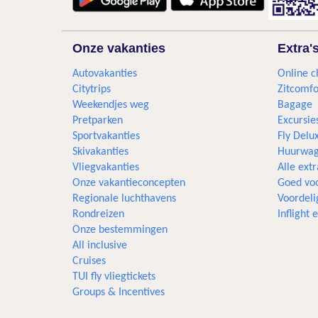
Onze vakanties
Extra'
Autovakanties
Online c
Citytrips
Zitcomfo
Weekendjes weg
Bagage
Pretparken
Excursie
Sportvakanties
Fly Delu
Skivakanties
Huurwag
Vliegvakanties
Alle extr
Onze vakantieconcepten
Goed voo
Regionale luchthavens
Voordeli
Rondreizen
Inflight
Onze bestemmingen
All inclusive
Cruises
TUI fly vliegtickets
Groups & Incentives