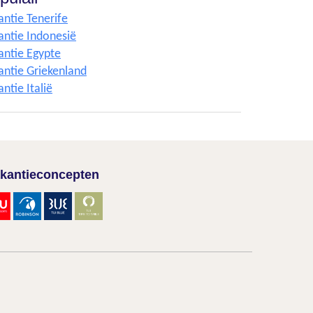
antie Tenerife
antie Indonesië
antie Egypte
antie Griekenland
ntie Italië
kantieconcepten