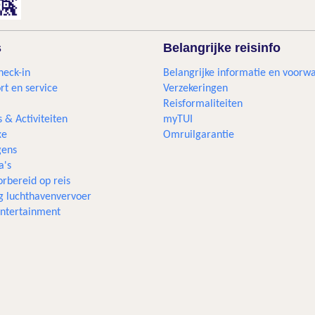
s
Belangrijke reisinfo
heck-in
Belangrijke informatie en voorw
rt en service
Verzekeringen
Reisformaliteiten
s & Activiteiten
myTUI
xe
Omruilgarantie
ens
a's
rbereid op reis
g luchthavenvervoer
 entertainment