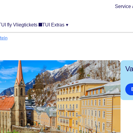
Service 
TUI fly Vliegtickets
TUI Extras
▾
tein
Va