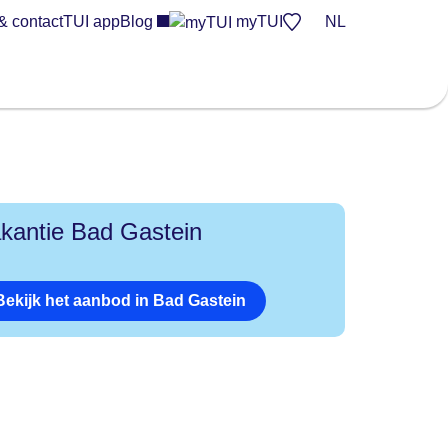
& contact
TUI app
Blog
myTUI
NL
kantie Bad Gastein
Bekijk het aanbod in Bad Gastein