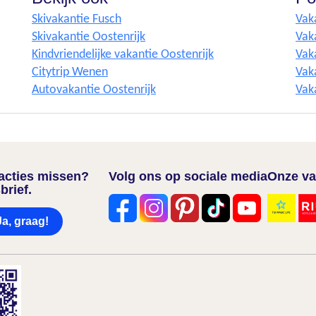
Skivakantie Fusch
Vak
Skivakantie Oostenrijk
Vak
Kindvriendelijke vakantie Oostenrijk
Vak
Citytrip Wenen
Vak
Autovakantie Oostenrijk
Vaka
nacties missen?
Volg ons op sociale media
Onze va
brief.
Ja, graag!