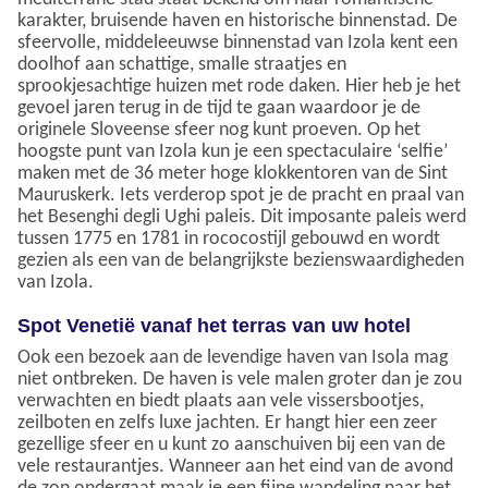
karakter, bruisende haven en historische binnenstad. De
sfeervolle, middeleeuwse binnenstad van Izola kent een
doolhof aan schattige, smalle straatjes en
sprookjesachtige huizen met rode daken. Hier heb je het
gevoel jaren terug in de tijd te gaan waardoor je de
originele Sloveense sfeer nog kunt proeven. Op het
hoogste punt van Izola kun je een spectaculaire ‘selfie’
maken met de 36 meter hoge klokkentoren van de Sint
Mauruskerk. Iets verderop spot je de pracht en praal van
het Besenghi degli Ughi paleis. Dit imposante paleis werd
tussen 1775 en 1781 in rococostijl gebouwd en wordt
gezien als een van de belangrijkste bezienswaardigheden
van Izola.
Spot Venetië vanaf het terras van uw hotel
Ook een bezoek aan de levendige haven van Isola mag
niet ontbreken. De haven is vele malen groter dan je zou
verwachten en biedt plaats aan vele vissersbootjes,
zeilboten en zelfs luxe jachten. Er hangt hier een zeer
gezellige sfeer en u kunt zo aanschuiven bij een van de
vele restaurantjes. Wanneer aan het eind van de avond