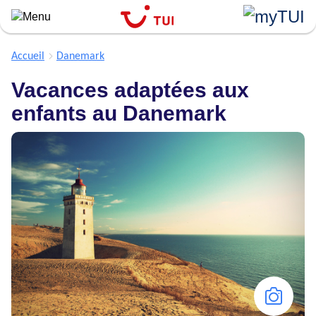
``
Aller
au
contenu
Accueil
Danemark
principal
Vacances adaptées aux
enfants au Danemark