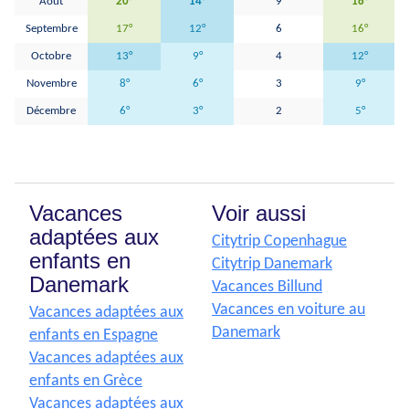
Août
20°
14°
9
18°
Septembre
17°
12°
6
16°
Octobre
13°
9°
4
12°
Novembre
8°
6°
3
9°
Décembre
6°
3°
2
5°
Vacances
Voir aussi
adaptées aux
Citytrip Copenhague
enfants en
Citytrip Danemark
Danemark
Vacances Billund
Vacances en voiture au
Vacances adaptées aux
Danemark
enfants en Espagne
Vacances adaptées aux
enfants en Grèce
Vacances adaptées aux