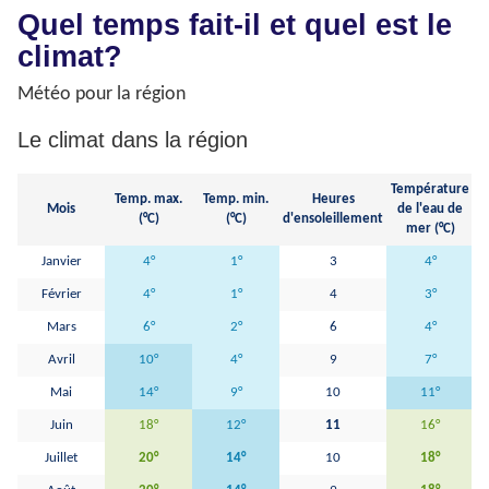
Quel temps fait-il et quel est le
climat?
Météo pour la région
Le climat dans la région
Température
Temp. max.
Temp. min.
Heures
Mois
de l'eau de
H
(°C)
(°C)
d'ensoleillement
mer (°C)
Janvier
4°
1°
3
4°
Février
4°
1°
4
3°
Mars
6°
2°
6
4°
Avril
10°
4°
9
7°
Mai
14°
9°
10
11°
Juin
18°
12°
11
16°
Juillet
20°
14°
10
18°