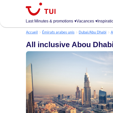
Aller
au
contenu
principal
Last Minutes & promotions
▾
Vacances
▾
Inspirati
Accueil
Émirats arabes unis
Dubai/Abu Dhabi
A
All inclusive Abou Dhab