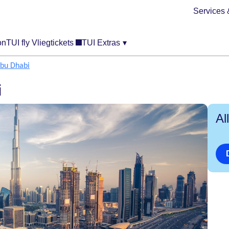
Services 
on
TUI fly Vliegtickets
TUI Extras
▾
bu Dhabi
i
Al