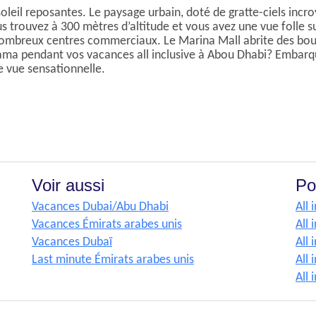
leil reposantes. Le paysage urbain, doté de gratte-ciels incroy
s trouvez à 300 mètres d’altitude et vous avez une vue folle sur
 nombreux centres commerciaux. Le Marina Mall abrite des bout
ama pendant vos vacances all inclusive à Abou Dhabi? Embarq
 vue sensationnelle.
Voir aussi
Po
Vacances Dubai/Abu Dhabi
All 
Vacances Émirats arabes unis
All 
Vacances Dubaï
All 
Last minute Émirats arabes unis
All 
All 