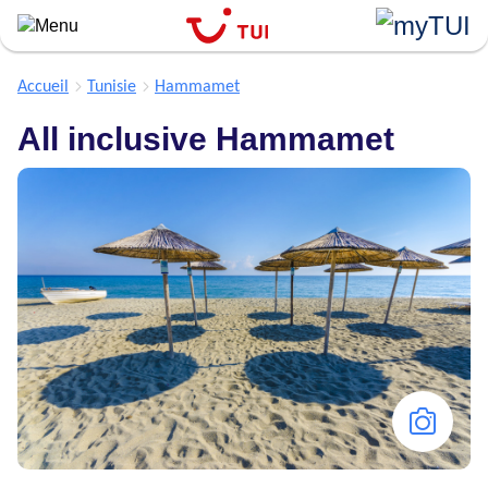
``
Aller
au
contenu
Accueil
Tunisie
Hammamet
principal
All inclusive Hammamet