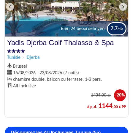
7.7
Bien
24 beoordelingen
Yadis Djerba Golf Thalasso & Spa
Tunisie
Djerba
Brussel
16/08/2026 - 23/08/2026 (7 nuits)
chambre double, balcon ou terrasse, 1-3 pers.
All inclusive
1434
,00 €
-20%
1144
à p.d.
,00 € PP
Découvrez les All Inclusives Tunisie (55)