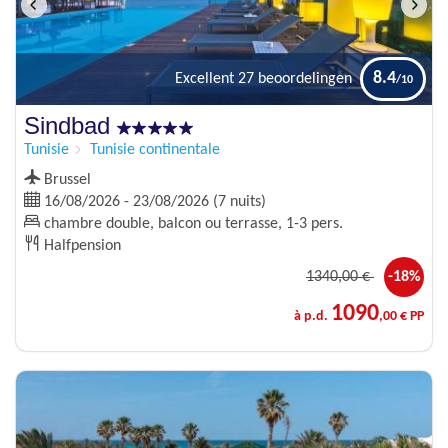
8.4
Excellent
27 beoordelingen
Sindbad
Tunisie
Tunisie continentale
Brussel
16/08/2026 - 23/08/2026 (7 nuits)
chambre double, balcon ou terrasse, 1-3 pers.
Halfpension
1340
,00 €
-18%
1090
à p.d.
,00 € PP