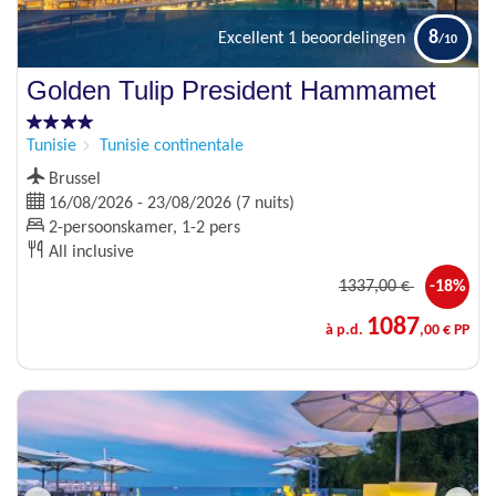
8
Excellent
1 beoordelingen
Golden Tulip President Hammamet
Tunisie
Tunisie continentale
Brussel
16/08/2026 - 23/08/2026 (7 nuits)
2-persoonskamer, 1-2 pers
All inclusive
1337
,00 €
-18%
1087
à p.d.
,00 € PP