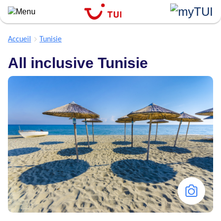
``
Aller
au
contenu
Accueil
Tunisie
principal
All inclusive Tunisie