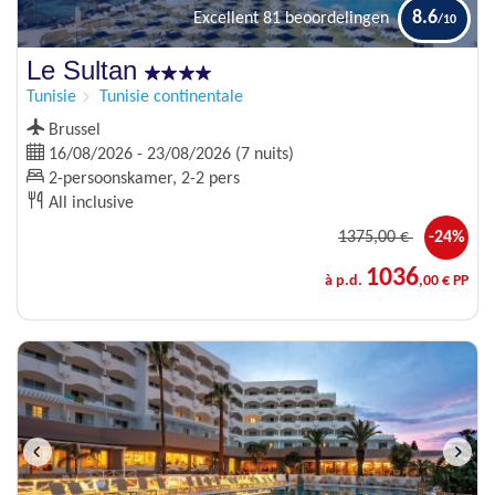
8.6
Excellent
81 beoordelingen
Le Sultan
Tunisie
Tunisie continentale
Brussel
16/08/2026 - 23/08/2026 (7 nuits)
2-persoonskamer, 2-2 pers
All inclusive
1375
,00 €
-24%
1036
à p.d.
,00 € PP