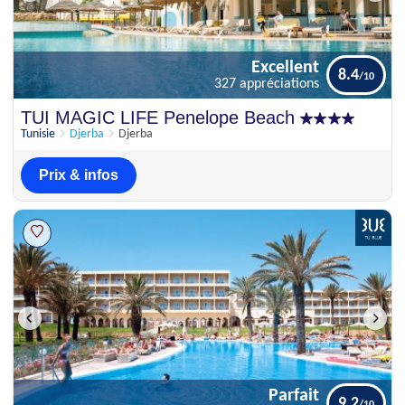
Excellent
8.4
327 appréciations
Excellent
TUI MAGIC LIFE Penelope Beach
8.4
327 appréciations
Tunisie
Djerba
Djerba
Prix & infos
Parfait
9.2