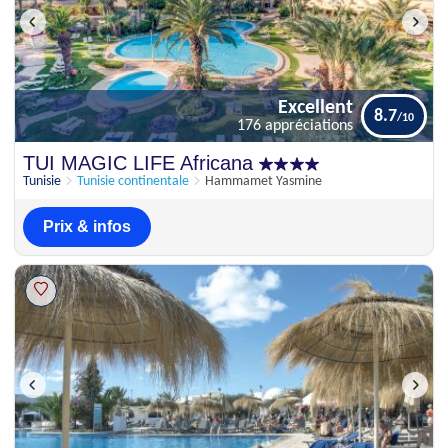
Excellent
8.7
176 appréciations
Excellent
TUI MAGIC LIFE Africana
8.7
176 appréciations
Tunisie
Tunisie continentale
Hammamet Yasmine
Prix & infos