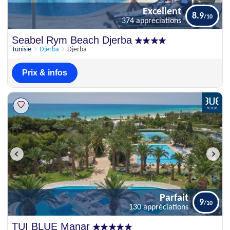
Excellent
8.9
374 appréciations
Excellent
Seabel Rym Beach Djerba
8.9
374 appréciations
Tunisie
Djerba
Djerba
Prix & infos
Parfait
9
130 appréciations
Parfait
TUI BLUE Manar
9