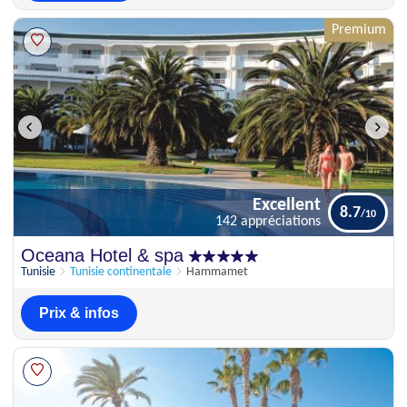
Premium
Excellent
8.7
142 appréciations
Excellent
Oceana Hotel & spa
8.7
142 appréciations
Tunisie
Tunisie continentale
Hammamet
Prix & infos