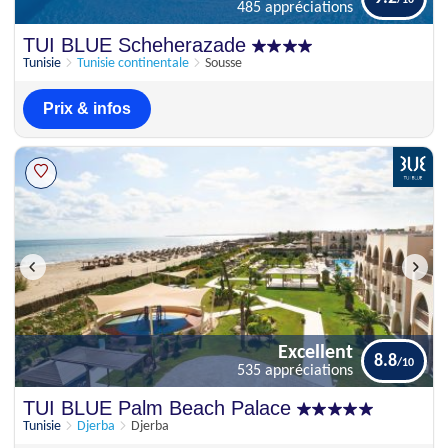
485 appréciations
Parfait
TUI BLUE Scheherazade
9.2
485 appréciations
Tunisie
Tunisie continentale
Sousse
Prix & infos
Excellent
8.8
535 appréciations
Excellent
TUI BLUE Palm Beach Palace
8.8
535 appréciations
Tunisie
Djerba
Djerba