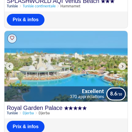
Excellent
SPLASHWORLD AQI Venus Beach
8.1
260 appréciations
Tunisie
Tunisie continentale
Hammamet
Prix & infos
Excellent
8.6
370 appréciations
Excellent
Royal Garden Palace
8.6
370 appréciations
Tunisie
Djerba
Djerba
Prix & infos