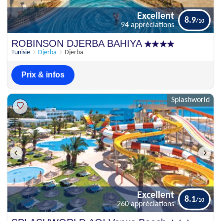
Excellent
8.9
94 appréciations
Excellent
ROBINSON DJERBA BAHIYA
8.9
94 appréciations
Tunisie
Djerba
Djerba
Prix & infos
Splashworld
Excellent
8.1
260 appréciations