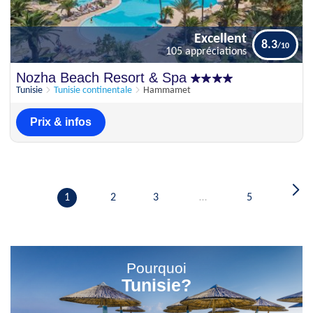
Excellent
8.3
105 appréciations
Excellent
Nozha Beach Resort & Spa
8.3
105 appréciations
Tunisie
Tunisie continentale
Hammamet
Prix & infos
1
2
3
…
5
Pourquoi
Tunisie?