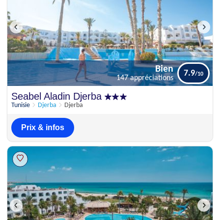
Bien
7.9
147 appréciations
Bien
Seabel Aladin Djerba
7.9
147 appréciations
Tunisie
Djerba
Djerba
Prix & infos