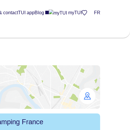
& contact
TUI app
Blog
myTUI
FR
Open
map
mping France