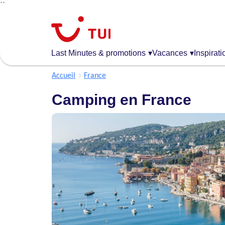
``
Aller
au
contenu
principal
Last Minutes & promotions
▾
Vacances
▾
Inspirati
Accueil
France
Camping en France