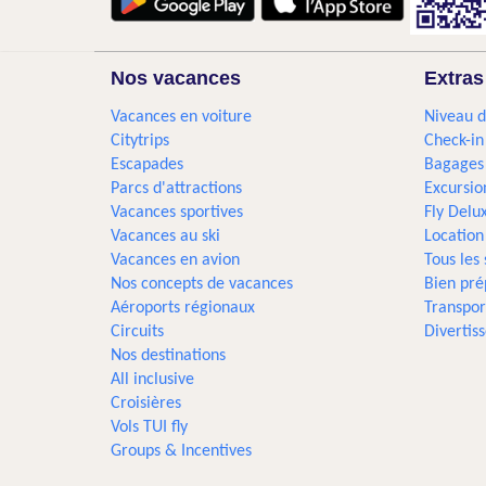
Nos vacances
Extras
Vacances en voiture
Niveau d
Citytrips
Check-in
Escapades
Bagages
Parcs d'attractions
Excursio
Vacances sportives
Fly Delu
Vacances au ski
Location
Vacances en avion
Tous les
Nos concepts de vacances
Bien pré
Aéroports régionaux
Transpor
Circuits
Divertis
Nos destinations
All inclusive
Croisières
Vols TUI fly
Groups & Incentives