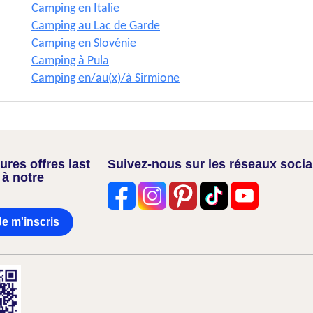
Camping en Italie
Camping au Lac de Garde
Camping en Slovénie
Camping à Pula
Camping en/au(x)/à Sirmione
res offres last
Suivez-nous sur les réseaux soci
 à notre
Je m'inscris