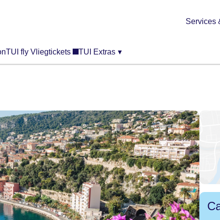
Services 
on
TUI fly Vliegtickets
TUI Extras
▾
Ca