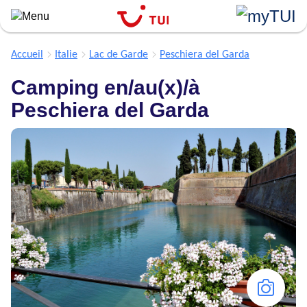
``
Aller
au
contenu
Accueil
Italie
Lac de Garde
Peschiera del Garda
principal
Camping en/au(x)/à
Peschiera del Garda