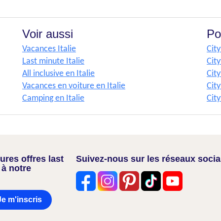
Voir aussi
Po
Vacances Italie
Cit
Last minute Italie
Cit
All inclusive en Italie
City
Vacances en voiture en Italie
City
Camping en Italie
City
res offres last
Suivez-nous sur les réseaux soci
 à notre
Je m'inscris