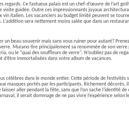
s les regards. Ce fastueux palais est un chef-d’œuvre de l’art g
visite guidée. Outre ces impressionnants joyaux architecturau
 vin italien. Les vacanciers au budget limité peuvent se tourner
ies. L’addition sera nettement moins salée que dans un restauran
er un beau souvenir mais sans vous ruiner pour autant? Prenez 
 verre. Murano tire principalement sa renommée de son verre pa
ia, ou le "quai des souffleurs de verre". N’oubliez pas de reg
t d’être immortalisées dans votre album de vacances.
plus célèbres dans le monde entier. Cette période de festivités 
ux masques portés par les participants. Richement décorés, ils 
se laisser aller pendant la fête, sans que l’on sache l’identité d
naval, il serait dommage de ne pas vivre l’expérience selon les