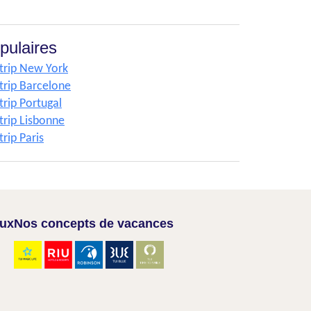
pulaires
ytrip New York
ytrip Barcelone
trip Portugal
trip Lisbonne
trip Paris
aux
Nos concepts de vacances