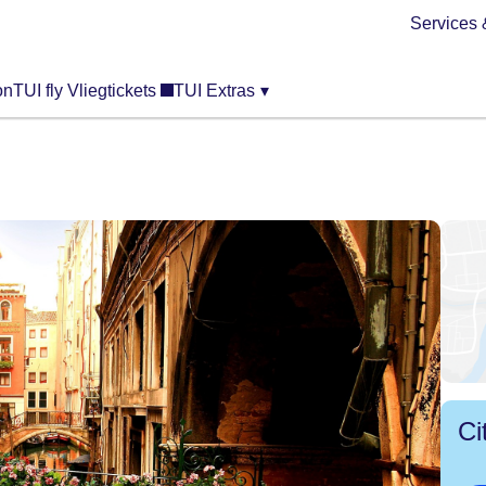
Services 
on
TUI fly Vliegtickets
TUI Extras
▾
Ci