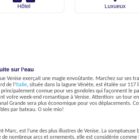
Hôtel
Luxueux
uite sur l’eau
 que Venise exerçait une magie envoûtante. Marchez sur ses tr
rd de l’
Italie
, située dans la lagune Vénète, est étalée sur 117 î
t principalement connue pour ses gondoles qui façonnent le p
ant votre week-end romantique à Venise. Attention: un tour en
Canal Grande sera plus économique pour vos déplacements. Com
ibles par bateau. O sole mio!
t-Marc, est l’une des plus illustres de Venise. La somptueuse 
 de nombreux arcs et ornements, elle est considérée comme l’u