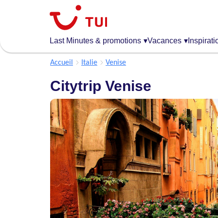
Aller
au
contenu
principal
Last Minutes & promotions
▾
Vacances
▾
Inspirati
Accueil
Italie
Venise
Citytrip Venise