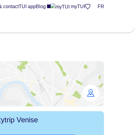
& contact
TUI app
Blog
myTUI
FR
Open
map
tytrip Venise