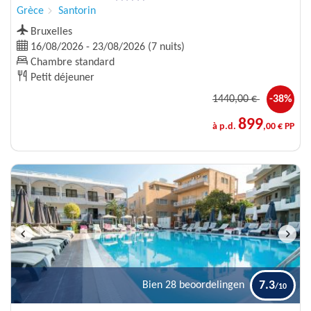
Grèce
Santorin
Bruxelles
16/08/2026 - 23/08/2026 (7 nuits)
Chambre standard
Petit déjeuner
1440
,00 €
-38%
899
à p.d.
,00 € PP
7.3
Bien
28 beoordelingen