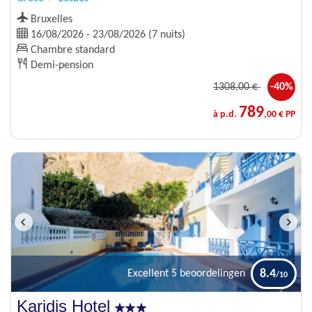
Bruxelles
16/08/2026 - 23/08/2026 (7 nuits)
Chambre standard
Demi-pension
1308
,00 €
-40%
789
à p.d.
,00 € PP
8.4
Excellent
5 beoordelingen
Karidis Hotel