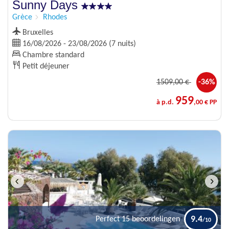
Sunny Days
Grèce
Rhodes
Bruxelles
16/08/2026 - 23/08/2026 (7 nuits)
Chambre standard
Petit déjeuner
1509
,00 €
-36%
959
à p.d.
,00 € PP
9.4
Perfect
15 beoordelingen