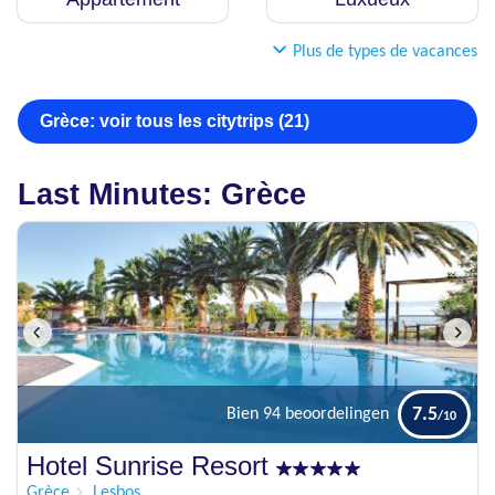
Plus de types de vacances
Grèce: voir tous les citytrips (21)
Last Minutes: Grèce
7.5
Bien
94 beoordelingen
Hotel Sunrise Resort
Grèce
Lesbos