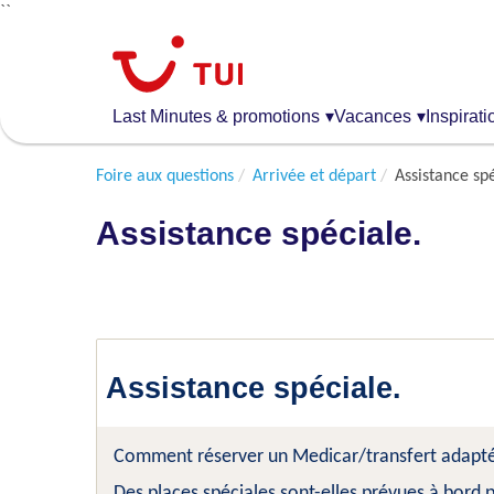
``
Aller
au
contenu
principal
Last Minutes & promotions
▾
Vacances
▾
Inspirati
Foire aux questions
Arrivée et départ
Assistance spé
Assistance spéciale.
Assistance spéciale.
Comment réserver un Medicar/transfert adapté 
Des places spéciales sont-elles prévues à bord 