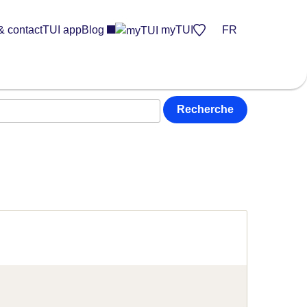
& contact
TUI app
Blog
myTUI
FR
Recherche