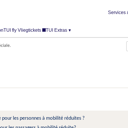
Services 
on
TUI fly Vliegtickets
TUI Extras
▾
ciale.
pour les personnes à mobilité réduites ?
pour les passagers à mobilité réduite?