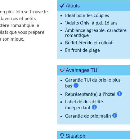
Atouts
eu plus loin se trouve le
Idéal pour les couples
tavernes et petits
'Adults Only' à p.d. 16 ans
actère romantique le
Ambiance agréable, caractère
 plats que vous prépare
romantique
 à son mieux.
Buffet étendu et culinair
En front de plage
Avantages TUI
Garantie TUI du prix le plus
bas
Plus
Représentant(e) à l'hôtel
d'informations
Plus
Label de durabilité
d'informati
indépendant
Plus
Garantie de prix malin
d'informations
Plus
d'information
Situation