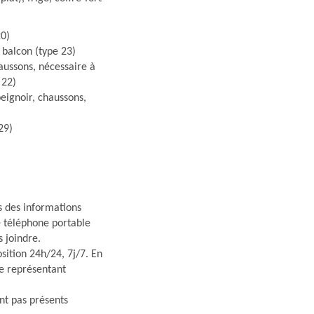
20)
 balcon (type 23)
haussons, nécessaire à
 22)
peignoir, chaussons,
29)
s des informations
re téléphone portable
s joindre.
osition 24h/24, 7j/7. En
e représentant
nt pas présents