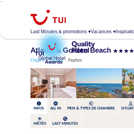
``
Aller
au
contenu
principal
Last Minutes & promotions
▾
Vacances
▾
Inspirati
Atlantica Golden Beach
Chypre
Paphos
Paphos
INFOS
ALL IN
PRIX & TYPES DE CHAMBRE
SITUAT
MÉTÉO
LAST MINUTES