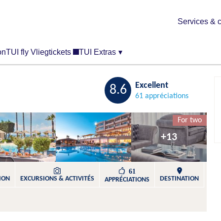
Services & c
on
TUI fly Vliegtickets
TUI Extras
▾
Sauvegarder
Excellent
8.6
61 appréciations
For two
+13
61
ION
EXCURSIONS & ACTIVITÉS​
DESTINATION
APPRÉCIATIONS