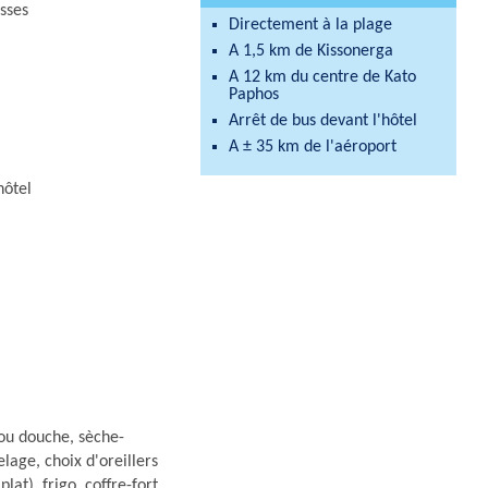
sses
Directement à la plage
A 1,5 km de Kissonerga
A 12 km du centre de Kato
Paphos
Arrêt de bus devant l'hôtel
A ± 35 km de l'aéroport
hôtel
ou douche, sèche-
elage, choix d'oreillers
plat), frigo, coffre-fort