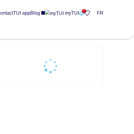
ontact
TUI app
Blog
myTUI
FR