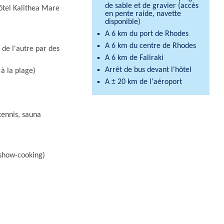
de sable et de gravier (accès
hôtel Kalithea Mare
en pente raide, navette
disponible)
A 6 km du port de Rhodes
A 6 km du centre de Rhodes
 de l'autre par des
A 6 km de Faliraki
Arrêt de bus devant l'hôtel
 à la plage)
A ± 20 km de l'aéroport
tennis, sauna
 show-cooking)