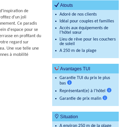
Atouts
d'inspiration de
Adoré de nos clients
fitez d'un joli
Idéal pour couples et familles
onnement. Ce paradis
Accès aux équipements de
lein d'espace pour se
l'hôtel sœur
terrasse en profitant du
Lieu de rêve pour les couchers
votre regard sur
de soleil
ea. Une vue telle une
A 250 m de la plage
onnes à mobilité
Avantages TUI
Garantie TUI du prix le plus
bas
Plus
Représentant(e) à l'hôtel
d'informations
Plus
Garantie de prix malin
d'informati
Plus
d'information
Situation
A environ 250 m de la plage