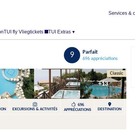
Services & c
on
TUI fly Vliegtickets
TUI Extras
▾
Sauvegarder
Parfait
9
696 appréciations
Classic
+13
696
ION
EXCURSIONS & ACTIVITÉS​
DESTINATION
APPRÉCIATIONS