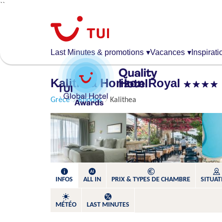
``
Aller
au
contenu
principal
Last Minutes & promotions
▾
Vacances
▾
Inspirati
Kalithea Horizon Royal
Grèce
Rhodes
Kalithea
INFOS
ALL IN
PRIX & TYPES DE CHAMBRE
SITUAT
MÉTÉO
LAST MINUTES