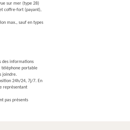
 vue sur mer (type 28)
t coffre-fort (payant),
tion max., sauf en types
s des informations
re téléphone portable
s joindre.
osition 24h/24, 7j/7. En
e représentant
nt pas présents