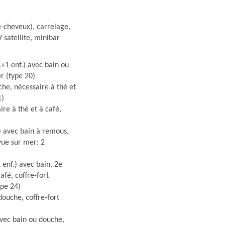
-cheveux), carrelage,
V-satellite, minibar
d.+1 enf.) avec bain ou
r (type 20)
che, nécessaire à thé et
1)
ire à thé et à café,
.) avec bain à remous,
 vue sur mer: 2
1 enf.) avec bain, 2e
afé, coffre-fort
ype 24)
ouche, coffre-fort
avec bain ou douche,