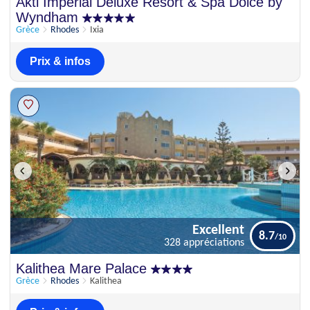
Excellent
Akti Imperial Deluxe Resort & Spa Dolce by
8
408 appréciations
Wyndham
Grèce
Rhodes
Ixia
Prix & infos
Excellent
8.7
328 appréciations
Excellent
Kalithea Mare Palace
8.7
328 appréciations
Grèce
Rhodes
Kalithea