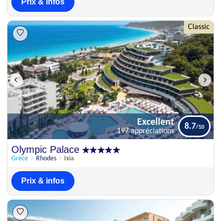
Prix & infos
Classic
Excellent
8.7
197 appréciations
Excellent
Olympic Palace
8.7
197 appréciations
Grèce
Rhodes
Ixia
Prix & infos