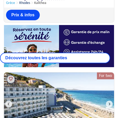
101 appréciations
Grèce
Rhodes
Kalithea
Prix & infos
Découvrez toutes les garanties
For two