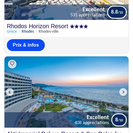
Excellent
8.8
531 appréciations
Excellent
Rhodos Horizon Resort
8.8
531 appréciations
Grèce
Rhodes
Rhodes-ville
Prix & infos
Excellent
8
408 appréciations