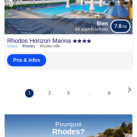
Bien
7.8
66 appréciations
Bien
Rhodos Horizon Marina
7.8
66 appréciations
Grèce
Rhodes
Rhodes-ville
Prix & infos
1
2
3
…
6
Pourquoi
Rhodes?