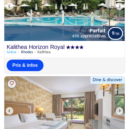
Parfait
9
696 appréciations
Parfait
Kalithea Horizon Royal
9
696 appréciations
Grèce
Rhodes
Kalithea
Prix & infos
Dine & discover