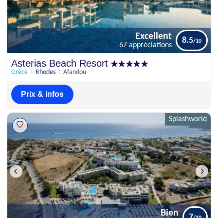
Excellent
8.5
67 appréciations
Excellent
Asterias Beach Resort
8.5
67 appréciations
Grèce
Rhodes
Afandou
Prix & infos
Splashworld
Bien
7