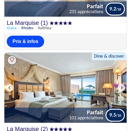
Parfait
9.2
231 appréciations
Parfait
La Marquise (1)
9.2
231 appréciations
Grèce
Rhodes
Kalithea
Prix & infos
Dine & discover
Parfait
9.5
101 appréciations
Parfait
La Marquise (2)
9.5