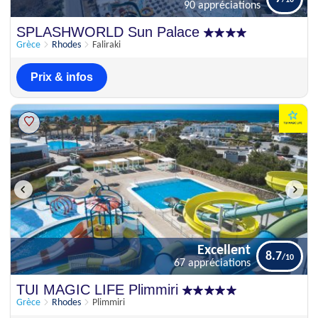
90 appréciations
Bien
SPLASHWORLD Sun Palace
7
90 appréciations
Grèce
Rhodes
Faliraki
Prix & infos
Excellent
8.7
67 appréciations
Excellent
TUI MAGIC LIFE Plimmiri
8.7
67 appréciations
Grèce
Rhodes
Plimmiri