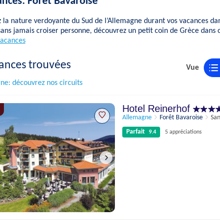
ances: Forêt Bavaroise
z la nature verdoyante du Sud de l’Allemagne durant vos vacances da
ans jamais croiser personne, découvrez un petit coin de Grèce dans 
vacances
ances trouvées
Vue
ne: découvrez nos circuits
Hotel Reinerhof
Allemagne
Forêt Bavaroise
San
Parfait
9.4
5 appréciations