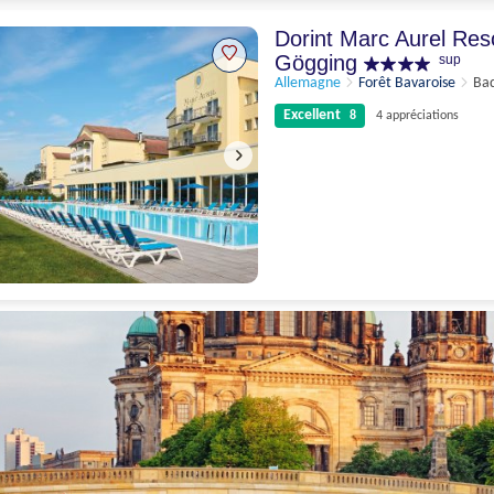
Parfait
9.4
5 appréciations
Dorint Marc Aurel Res
Gögging
sup
Allemagne
Forêt Bavaroise
Ba
Excellent
8
4 appréciations
Excellent
8
4 appréciations