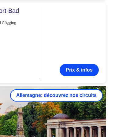
ort Bad
d Gögging
Prix & infos
Allemagne: découvrez nos circuits