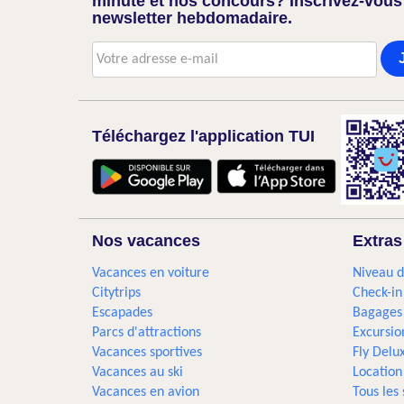
minute et nos concours? Inscrivez-vous
newsletter hebdomadaire.
Téléchargez l'application TUI
Nos vacances
Extras
Vacances en voiture
Niveau d
Citytrips
Check-in
Escapades
Bagages
Parcs d'attractions
Excursio
Vacances sportives
Fly Delu
Vacances au ski
Location
Vacances en avion
Tous les