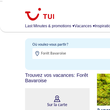
``
Aller
au
contenu
principal
Last Minutes & promotions
▾
Vacances
▾
Inspirati
Où voulez-vous partir?
Trouvez vos vacances: Forêt
Bavaroise
Sur la carte