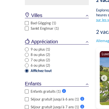
2 vac
Explore
Villes
heures s
sur les 
Bad Gögging (1)
Sankt Englmar (1)
2
vac
Appréciation
Allemag
9 ou plus (1)
Luxe
8 ou plus (2)
7 ou plus (2)
6 ou plus (2)
Affichez tout
Enfants
Enfants gratuits (1)
Plus
Séjour gratuit jusqu'à 6 ans (1)
d'informations
Plus
Séjour gratuit jusqu'à 7 ans (1)
d'informations