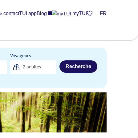
& contact
TUI app
Blog
myTUI
FR
Voyageurs
Recherche
2
adultes