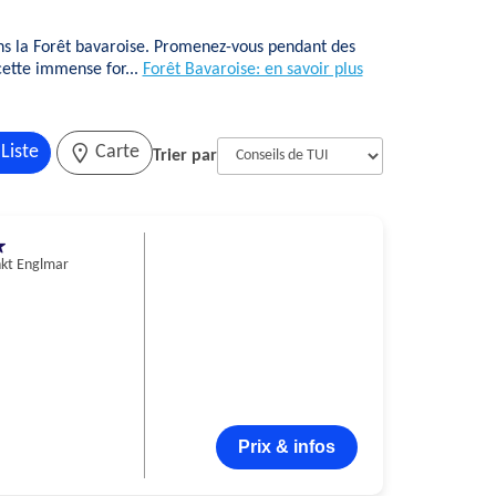
ns la Forêt bavaroise. Promenez-vous pendant des
cette immense for...
Forêt Bavaroise: en savoir plus
Liste
Carte
Trier par
kt Englmar
Prix & infos