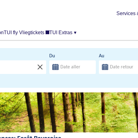
Services 
on
TUI fly Vliegtickets
TUI Extras
▾
Du
Au