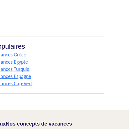
pulaires
cances Grèce
cances Egypte
ances Turquie
cances Espagne
cances Cap-Vert
aux
Nos concepts de vacances