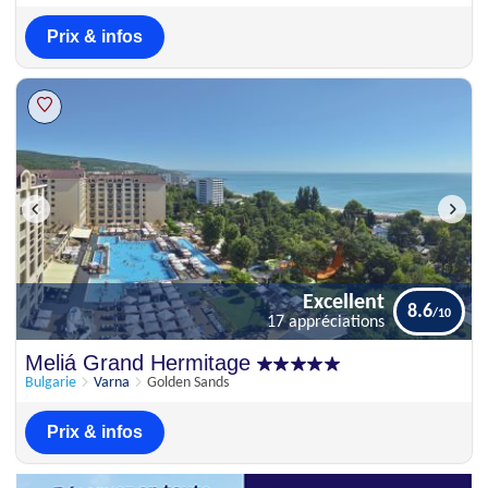
Prix & infos
Excellent
8.6
17 appréciations
Excellent
Meliá Grand Hermitage
8.6
17 appréciations
Bulgarie
Varna
Golden Sands
Prix & infos