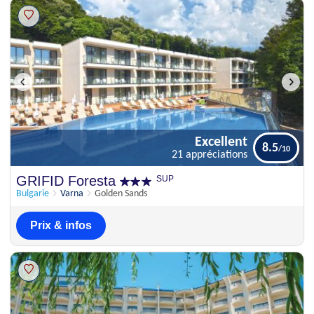
Excellent
8.5
21 appréciations
Excellent
GRIFID Foresta
SUP
8.5
21 appréciations
Bulgarie
Varna
Golden Sands
Prix & infos