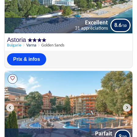
Excellent
8.6
31 appréciations
Excellent
Astoria
8.6
31 appréciations
Bulgarie
Varna
Golden Sands
Prix & infos
Parfait
9