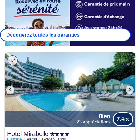
Découvrez toutes les garanties
Bien
7.4
23 appréciations
Bien
Hotel Mirabelle
7.4
23 appréciations
Bulgarie
Varna
Golden Sands