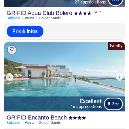
23 appréciations
Parfait
GRIFID Aqua Club Bolero
SUP
9
23 appréciations
Bulgarie
Varna
Golden Sands
Prix & infos
Family
Excellent
8.7
16 appréciations
Excellent
GRIFID Encanto Beach
8.7
16 appréciations
Bulgarie
Varna
Golden Sands