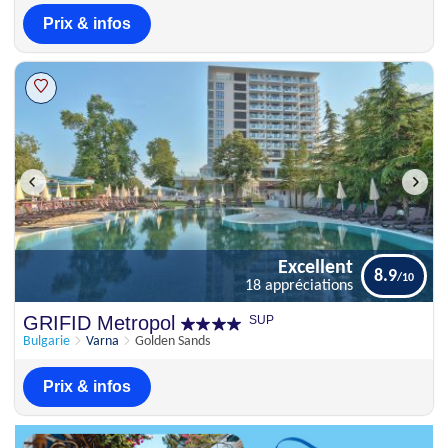
Prix & infos
Excellent
8.9
18 appréciations
Excellent
GRIFID Metropol
SUP
8.9
18 appréciations
Bulgarie
Varna
Golden Sands
Prix & infos