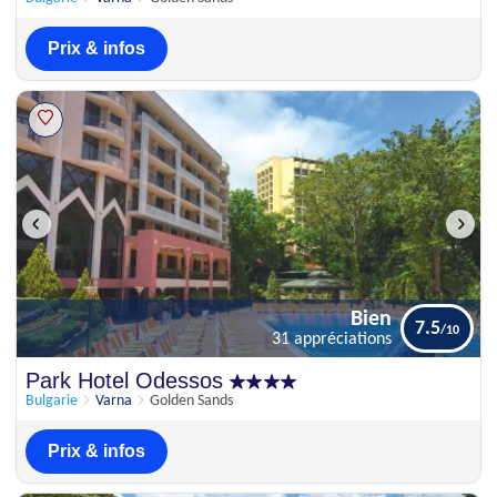
Prix & infos
Bien
7.5
31 appréciations
Bien
Park Hotel Odessos
7.5
31 appréciations
Bulgarie
Varna
Golden Sands
Prix & infos