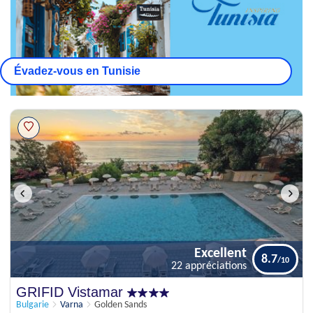
Évadez-vous en Tunisie
Excellent
8.7
22 appréciations
Excellent
GRIFID Vistamar
8.7
22 appréciations
Bulgarie
Varna
Golden Sands