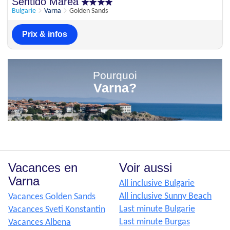
Sentido Marea
Bulgarie
Varna
Golden Sands
Prix & infos
Pourquoi
Varna?
Vacances en
Voir aussi
Varna
All inclusive Bulgarie
All inclusive Sunny Beach
Vacances Golden Sands
Last minute Bulgarie
Vacances Sveti Konstantin
Last minute Burgas
Vacances Albena