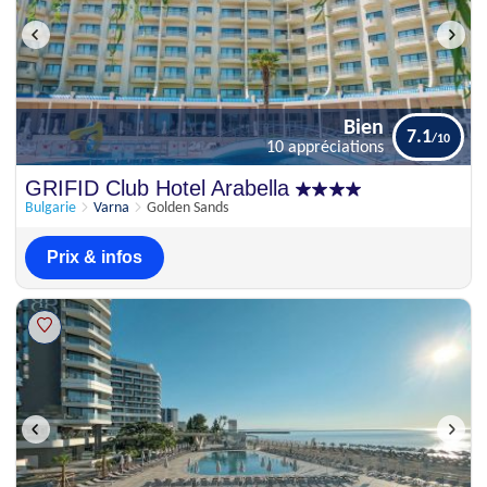
Bien
7.1
10 appréciations
Bien
GRIFID Club Hotel Arabella
7.1
10 appréciations
Bulgarie
Varna
Golden Sands
Prix & infos