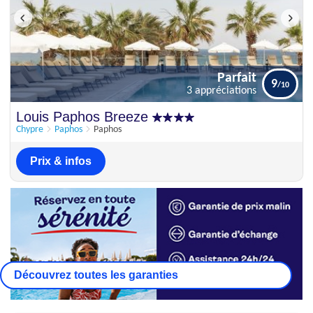
Parfait
9
3 appréciations
Parfait
Louis Paphos Breeze
9
3 appréciations
Chypre
Paphos
Paphos
Prix & infos
Découvrez toutes les garanties