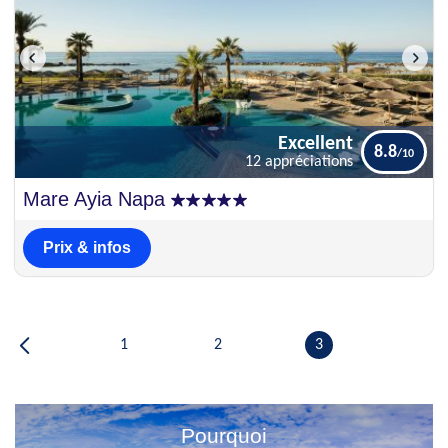
Excellent
8.8
12 appréciations
Excellent
Mare Ayia Napa
8.8
12 appréciations
Prix & infos
1
2
3
Pourquoi