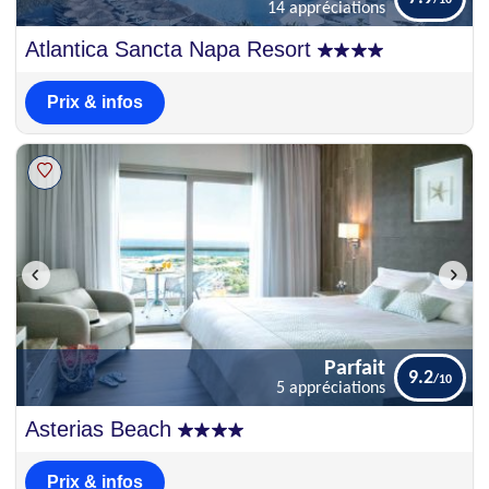
14 appréciations
Bien
Atlantica Sancta Napa Resort
7.9
14 appréciations
Prix & infos
Parfait
9.2
5 appréciations
Parfait
Asterias Beach
9.2
5 appréciations
Prix & infos