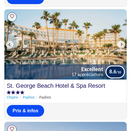
Excellent
8.6
17 appréciations
Excellent
St. George Beach Hotel & Spa Resort
8.6
17 appréciations
Chypre
Paphos
Paphos
Prix & infos