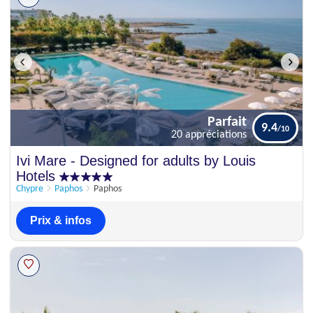
Parfait
9.4
20 appréciations
Parfait
Ivi Mare - Designed for adults by Louis
9.4
20 appréciations
Hotels
Chypre
Paphos
Paphos
Prix & infos