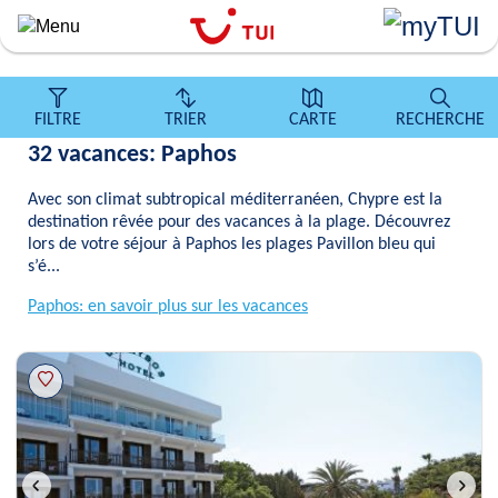
``
Aller
au
contenu
principal
FILTRE
TRIER
CARTE
RECHERCHE
32 vacances: Paphos
Avec son climat subtropical méditerranéen, Chypre est la
destination rêvée pour des vacances à la plage. Découvrez
lors de votre séjour à Paphos les plages Pavillon bleu qui
s’é...
Paphos: en savoir plus sur les vacances