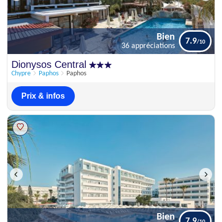
Bien
7.9
36 appréciations
Bien
Dionysos Central
7.9
36 appréciations
Chypre
Paphos
Paphos
Prix & infos
Bien
7.9