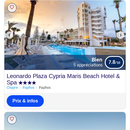
Bien
7.8
5 appréciations
Bien
Leonardo Plaza Cypria Maris Beach Hotel &
7.8
5 appréciations
Spa
Chypre
Paphos
Paphos
Prix & infos