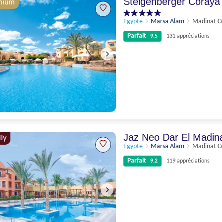
Steigenberger Coraya
mium
Egypte
Marsa Alam
Madinat C
Parfait
9.5
131 appréciations
Parfait
9.5
131 appréciations
Jaz Neo Dar El Madi
ly
Egypte
Marsa Alam
Madinat C
Parfait
9.2
119 appréciations