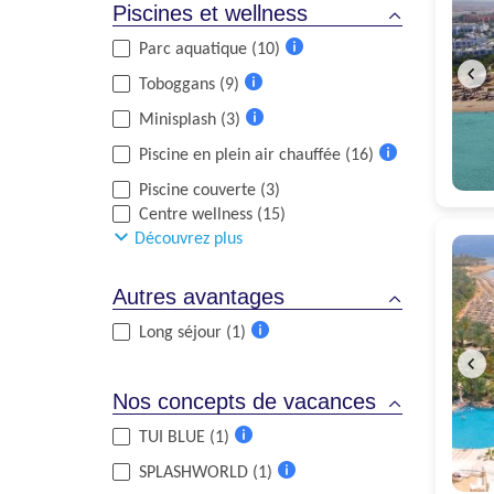
Piscines et wellness
Parc aquatique (10)
Plus
Toboggans (9)
d'informations
Plus
Minisplash (3)
d'informations
Plus
Piscine en plein air chauffée (16)
d'informations
Plus
Piscine couverte (3)
d'informations
Centre wellness (15)
Découvrez plus
Autres avantages
Long séjour (1)
Plus
d'informations
Nos concepts de vacances
TUI BLUE (1)
Plus
SPLASHWORLD (1)
d'informations
Plus