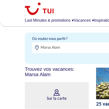
Aller
au
contenu
principal
Last Minutes & promotions
▾
Vacances
▾
Inspirati
Où voulez-vous partir?
Trouvez vos vacances:
Marsa Alam
Sur la carte
25 va