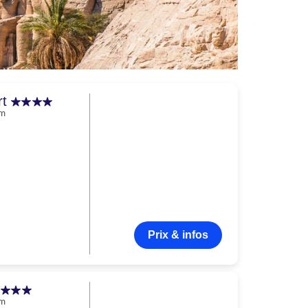
rt
am
Prix & infos
am