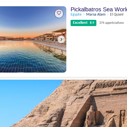
Pickalbatros Sea Wor
Egypte
Marsa Alam
El Quseir
Excellent
8.9
374 appréciations
Excellent
8.9
374 appréciations