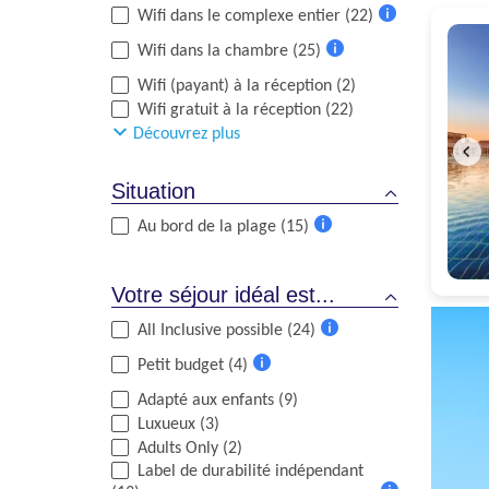
Wifi dans le complexe entier (22)
d'informations
Plus
Wifi dans la chambre (25)
d'informations
Plus
Wifi (payant) à la réception (2)
d'informations
Wifi gratuit à la réception (22)
Découvrez plus
Situation
Au bord de la plage (15)
Plus
d'informations
Votre séjour idéal est...
All Inclusive possible (24)
Plus
Petit budget (4)
d'informations
Plus
Adapté aux enfants (9)
d'informations
Luxueux (3)
Adults Only (2)
Label de durabilité indépendant