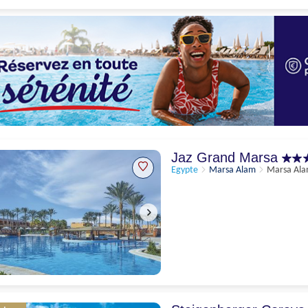
Excellent
8.5
77 appréciations
Jaz Grand Marsa
Egypte
Marsa Alam
Marsa Al