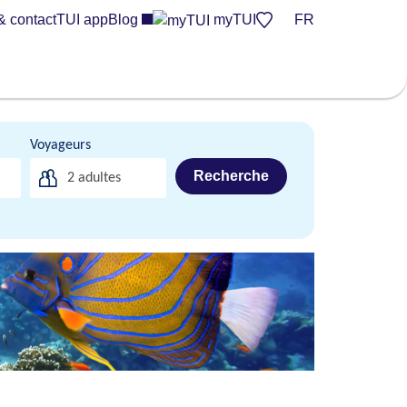
& contact
TUI app
Blog
myTUI
FR
Voyageurs
Recherche
2
adultes