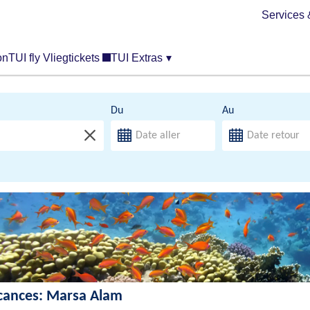
Services 
on
TUI fly Vliegtickets
TUI Extras
▾
Du
Au
cances: Marsa Alam