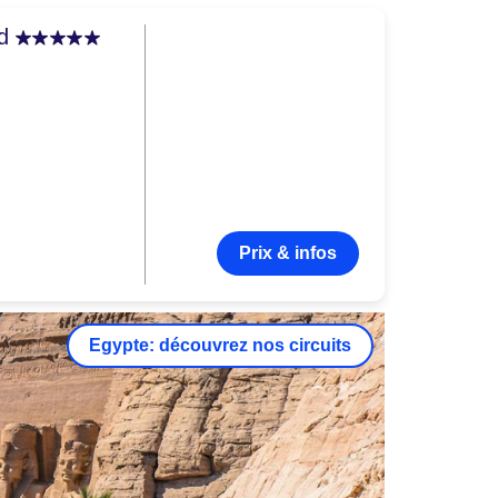
ld
Prix & infos
Egypte: découvrez nos circuits