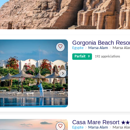
Gorgonia Beach Reso
Egypte
Marsa Alam
Marsa Al
Parfait
9
192 appréciations
Parfait
9
192 appréciations
Casa Mare Resort
Egypte
Marsa Alam
Marsa Al