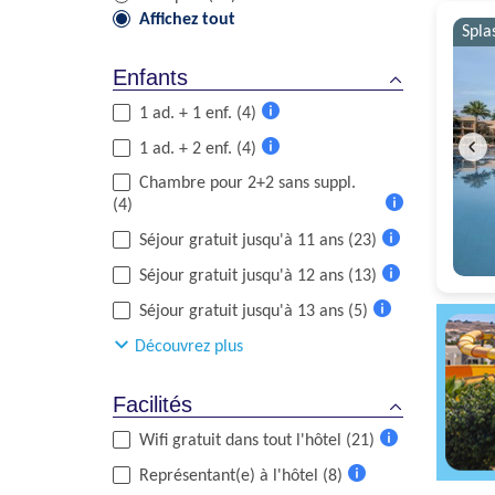
Affichez tout
Spla
Enfants
1 ad. + 1 enf. (4)
Plus
1 ad. + 2 enf. (4)
d'informations
Plus
Chambre pour 2+2 sans suppl.
d'informations
(4)
Plus
Séjour gratuit jusqu'à 11 ans (23)
d'informations
Plus
Séjour gratuit jusqu'à 12 ans (13)
d'informations
Plus
Séjour gratuit jusqu'à 13 ans (5)
d'informations
Plus
Découvrez plus
d'informations
Facilités
Wifi gratuit dans tout l'hôtel (21)
Plus
Représentant(e) à l'hôtel (8)
d'informations
Plus