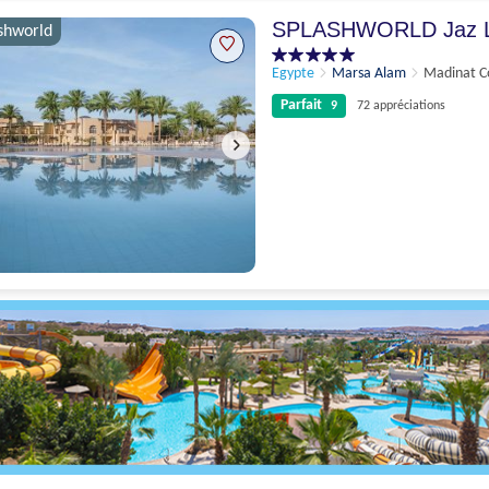
9.5
125 appréciations
SPLASHWORLD Jaz 
shworld
Egypte
Marsa Alam
Madinat C
Parfait
9
72 appréciations
Parfait
9
72 appréciations