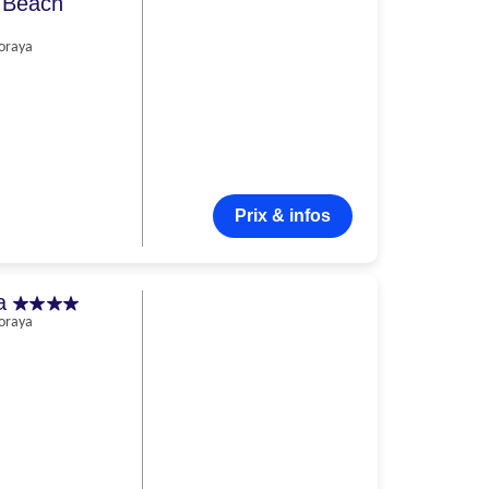
 Beach
oraya
Prix & infos
na
oraya