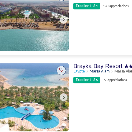
Excellent
8.1
130 appréciations
Excellent
8.1
130 appréciations
Brayka Bay Resort
Egypte
Marsa Alam
Marsa Al
Excellent
8.5
77 appréciations