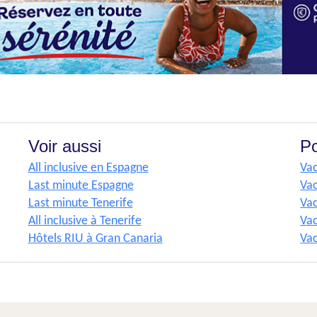
Voir aussi
Po
All inclusive en Espagne
Va
Last minute Espagne
Va
Last minute Tenerife
Vac
All inclusive à Tenerife
Va
Hôtels RIU à Gran Canaria
Va