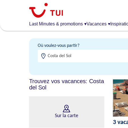
Aller
au
contenu
principal
Last Minutes & promotions
▾
Vacances
▾
Inspirati
Où voulez-vous partir?
Trouvez vos vacances: Costa
del Sol
Sur la carte
3 vac