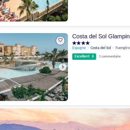
Excellent
8.3
65 appréciations
Costa del Sol Glampin
Espagne
Costa del Sol
Fuengiro
Excellent
8
1 commentaire
Excellent
8
1 commentaire