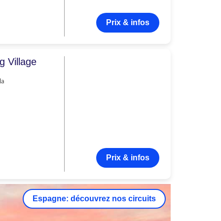
Prix & infos
g Village
la
Prix & infos
Espagne: découvrez nos circuits