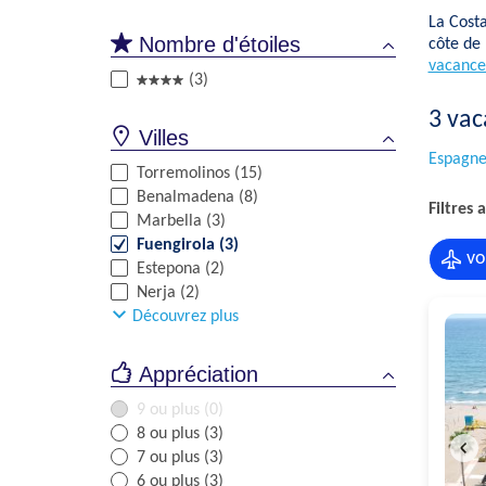
La Costa
Nombre d'étoiles
côte de 
vacance
(3)
3
vac
Villes
Espagne:
Torremolinos (15)
Benalmadena (8)
Filtres a
Marbella (3)
Fuengirola (3)
vo
Estepona (2)
Nerja (2)
Découvrez plus
Appréciation
9 ou plus (0)
8 ou plus (3)
7 ou plus (3)
6 ou plus (3)