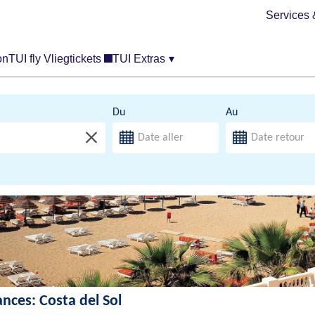
Services 
on
TUI fly Vliegtickets
TUI Extras
▾
Du
Au
ances: Costa del Sol