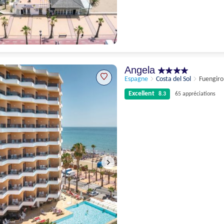
Excellent
8.4
146 appréciations
Angela
Espagne
Costa del Sol
Fuengiro
Excellent
8.3
65 appréciations