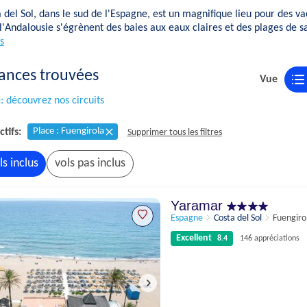
 del Sol, dans le sud de l'Espagne, est un magnifique lieu pour des v
l'Andalousie s'égrènent des baies aux eaux claires et des plages de sa
s
ances trouvées
Vue
 découvrez nos circuits
Place : Fuengirola
ctifs:
Supprimer tous les filtres
ls inclus
vols pas inclus
Yaramar
Espagne
Costa del Sol
Fuengiro
Excellent
8.4
146 appréciations