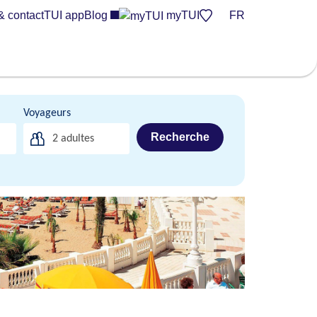
& contact
TUI app
Blog
myTUI
FR
Voyageurs
Recherche
2
adultes