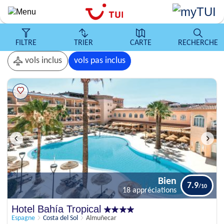
Aller
au
contenu
principal
FILTRE
TRIER
CARTE
RECHERCHE
vols inclus
vols pas inclus
Bien
7.9
18 appréciations
Bien
Hotel Bahía Tropical
7.9
18 appréciations
Espagne
Costa del Sol
Almuñecar