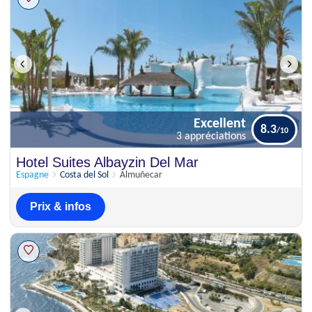
Excellent
8.3
3 appréciations
Excellent
Hotel Suites Albayzin Del Mar
8.3
3 appréciations
Espagne
Costa del Sol
Almuñecar
Prix & infos