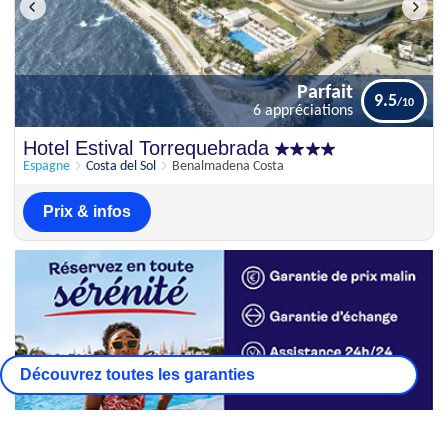
Parfait
9.5
6 appréciations
Parfait
Hotel Estival Torrequebrada
9.5
6 appréciations
Espagne
Costa del Sol
Benalmadena Costa
Prix & infos
Découvrez toutes les garanties