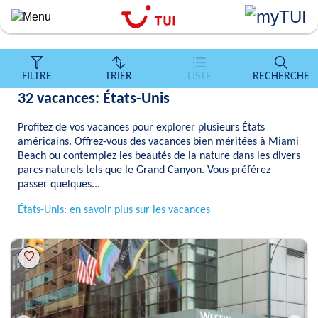
``
Aller
au
contenu
principal
FILTRE
TRIER
LISTE
RECHERCHE
32 vacances: États-Unis
Profitez de vos vacances pour explorer plusieurs États
américains. Offrez-vous des vacances bien méritées à Miami
Beach ou contemplez les beautés de la nature dans les divers
parcs naturels tels que le Grand Canyon. Vous préférez
passer quelques...
États-Unis: en savoir plus sur les vacances