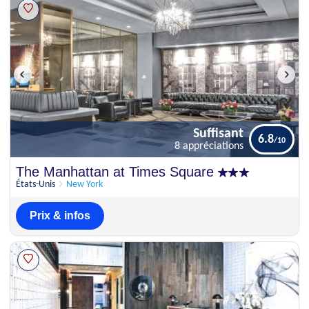
Suffisant
6.8
8 appréciations
Suffisant
The Manhattan at Times Square
6.8
8 appréciations
États-Unis
New York
Prix & infos