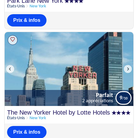
Park Lane New York
8
1 commentaire
États-Unis
New York
Prix & infos
Parfait
9
2 appréciations
Parfait
The New Yorker Hotel by Lotte Hotels
9
2 appréciations
États-Unis
New York
Prix & infos