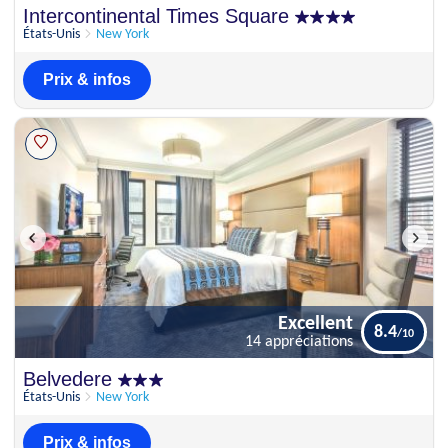
Excellent
Intercontinental Times Square
8.3
4 appréciations
États-Unis
New York
Prix & infos
Excellent
8.4
14 appréciations
Excellent
Belvedere
8.4
14 appréciations
États-Unis
New York
Prix & infos