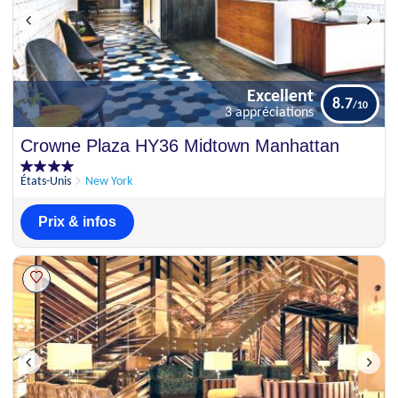
Excellent
8.7
3 appréciations
Excellent
Crowne Plaza HY36 Midtown Manhattan
8.7
3 appréciations
États-Unis
New York
Prix & infos