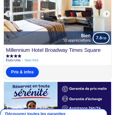
Bien
7.6
10 appréciations
Bien
Millennium Hotel Broadway Times Square
7.6
10 appréciations
États-Unis
New York
Prix & infos
Découvrez toutes les garanties