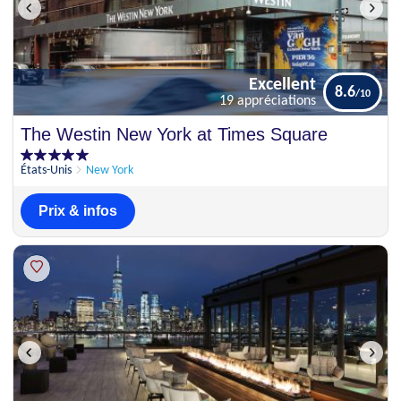
Excellent
8.6
19 appréciations
Excellent
The Westin New York at Times Square
8.6
19 appréciations
États-Unis
New York
Prix & infos