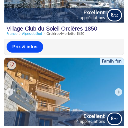
Excellent
8
2 appréciations
Excellent
Village Club du Soleil Orcières 1850
8
2 appréciations
France
Alpes du Sud
Orcières-Merlette 1850
Prix & infos
Family fun
Excellent
8
4 appréciations