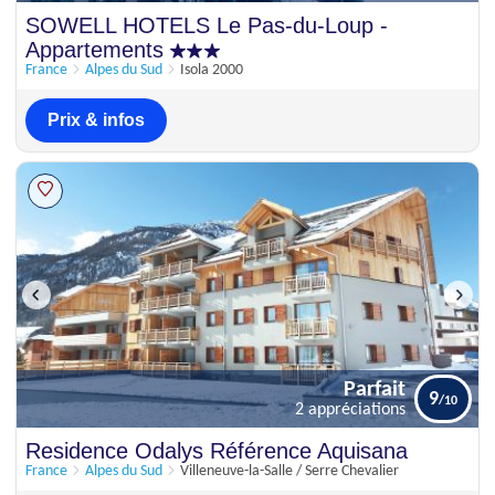
Parfait
SOWELL HOTELS Le Pas-du-Loup -
10
1 commentaire
Appartements
France
Alpes du Sud
Isola 2000
Prix & infos
Parfait
9
2 appréciations
Parfait
Residence Odalys Référence Aquisana
9
2 appréciations
France
Alpes du Sud
Villeneuve-la-Salle / Serre Chevalier