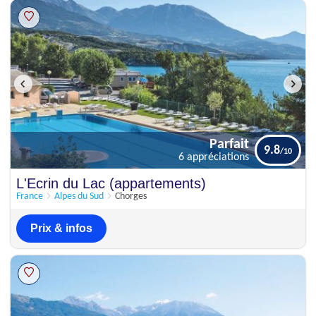
Parfait
9.8
6 appréciations
Parfait
L'Ecrin du Lac (appartements)
9.8
6 appréciations
France
Alpes du Sud
Chorges
Prix & infos