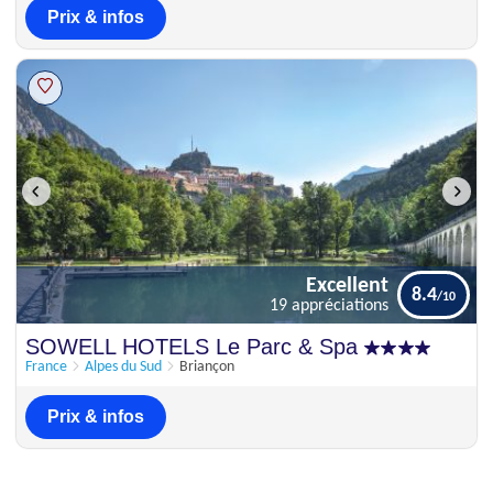
Prix & infos
Excellent
8.4
19 appréciations
Excellent
SOWELL HOTELS Le Parc & Spa
8.4
19 appréciations
France
Alpes du Sud
Briançon
Prix & infos