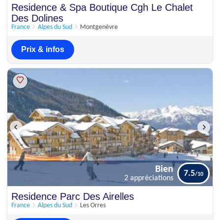
Excellent
Residence & Spa Boutique Cgh Le Chalet
8
4 appréciations
Des Dolines
France
Alpes du Sud
Montgenèvre
Prix & infos
Bien
7.5
2 appréciations
Bien
Residence Parc Des Airelles
7.5
2 appréciations
France
Alpes du Sud
Les Orres