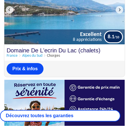
Excellent
8.1
8 appréciations
Excellent
Domaine De L'ecrin Du Lac (chalets)
8.1
8 appréciations
France
Alpes du Sud
Chorges
Prix & infos
Découvrez toutes les garanties