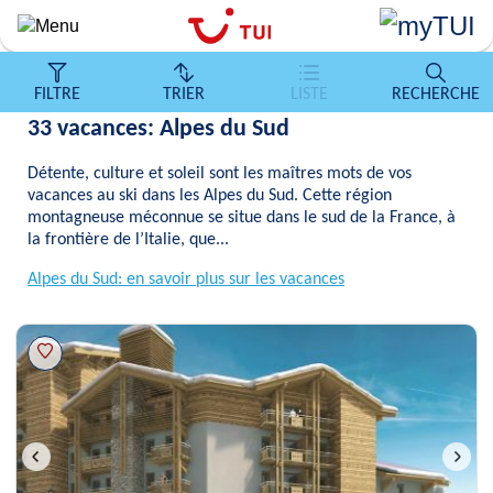
Aller
au
contenu
principal
FILTRE
TRIER
LISTE
RECHERCHE
33 vacances: Alpes du Sud
Détente, culture et soleil sont les maîtres mots de vos
vacances au ski dans les Alpes du Sud. Cette région
montagneuse méconnue se situe dans le sud de la France, à
la frontière de l’Italie, que...
Alpes du Sud: en savoir plus sur les vacances