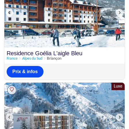
Residence Goélia L'aigle Bleu
France
Alpes du Sud
Briançon
Prix & infos
Luxe