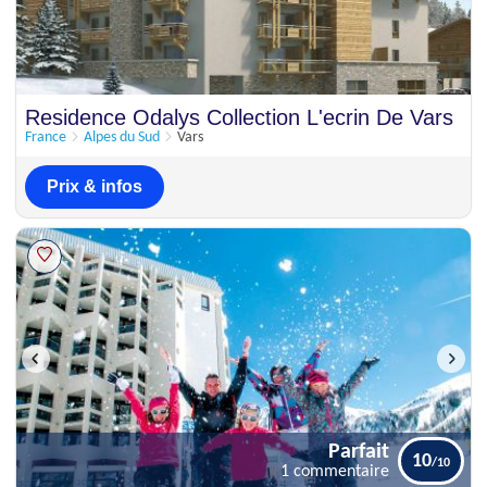
Residence Odalys Collection L'ecrin De Vars
France
Alpes du Sud
Vars
Prix & infos
Parfait
10
1 commentaire