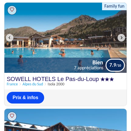
Family fun
Bien
7.9
7 appréciations
Bien
SOWELL HOTELS Le Pas-du-Loup
7.9
7 appréciations
France
Alpes du Sud
Isola 2000
Prix & infos