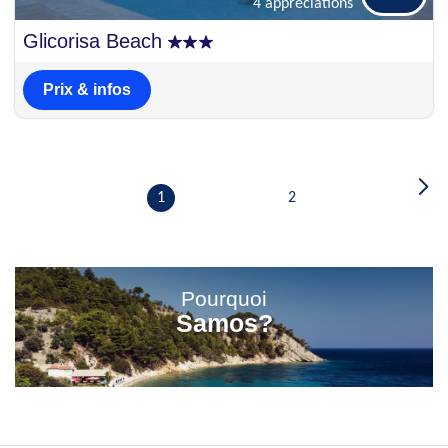
4 appréciations
Excellent
Glicorisa Beach
8.3
4 appréciations
Prix & infos
1
2
Pourquoi
Samos?