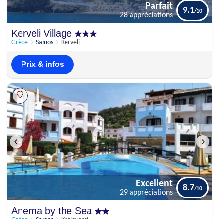
Parfait
9.1
28 appréciations
Parfait
Kerveli Village
9.1
28 appréciations
Grèce
Samos
Kerveli
Prix & infos
Excellent
8.7
29 appréciations
Excellent
Anema by the Sea
8.7
29 appréciations