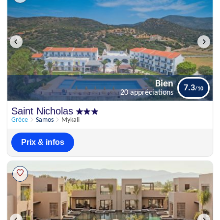
Bien
7.3
20 appréciations
Bien
Saint Nicholas
7.3
20 appréciations
Grèce
Samos
Mykali
Prix & infos