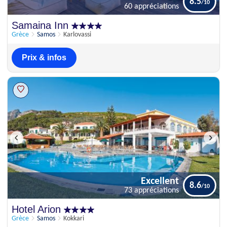
8.5
60 appréciations
Excellent
Samaina Inn
8.5
60 appréciations
Grèce
Samos
Karlovassi
Prix & infos
Excellent
8.6
73 appréciations
Excellent
Hotel Arion
8.6
73 appréciations
Grèce
Samos
Kokkari