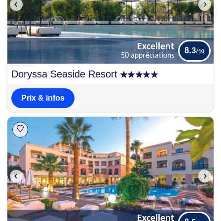
Excellent
8.3
50 appréciations
Excellent
Doryssa Seaside Resort
8.3
50 appréciations
Prix & infos
Excellent