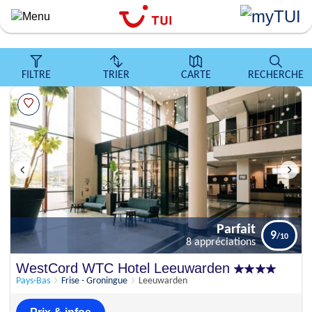
``
Aller
au
contenu
principal
FILTRE
TRIER
CARTE
RECHERCHE
Parfait
9
8 appréciations
Parfait
WestCord WTC Hotel Leeuwarden
9
8 appréciations
Pays-Bas
Frise - Groningue
Leeuwarden