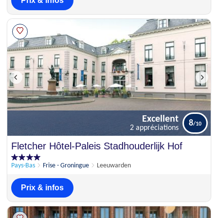
Prix & infos
Excellent
8
2 appréciations
Excellent
Fletcher Hôtel-Paleis Stadhouderlijk Hof
8
2 appréciations
Pays-Bas
Frise - Groningue
Leeuwarden
Prix & infos