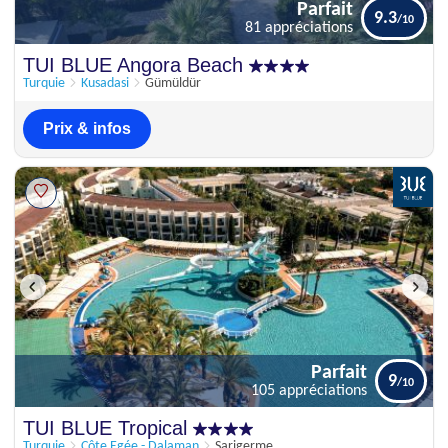
Parfait
9.3
81 appréciations
Parfait
TUI BLUE Angora Beach
9.3
81 appréciations
Turquie
Kusadasi
Gümüldür
Prix & infos
Parfait
9
105 appréciations
Parfait
TUI BLUE Tropical
9
105 appréciations
Turquie
Côte Egée - Dalaman
Sarigerme