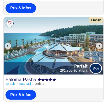
Prix & infos
Classic
Parfait
9
291 appréciations
Parfait
Paloma Pasha
9
291 appréciations
Turquie
Kusadasi
Özdere
Prix & infos