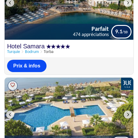
Parfait
9.1
474 appréciations
Parfait
Hotel Samara
9.1
474 appréciations
Turquie
Bodrum
Torba
Prix & infos