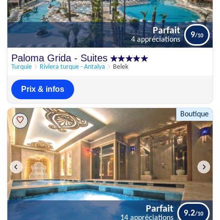
Parfait
9
4 appréciations
Parfait
Paloma Grida - Suites
9
4 appréciations
Turquie
Riviera turque - Antalya
Belek
Prix & infos
Boutique
Parfait
9.2
14 appréciations