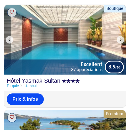
Boutique
Excellent
8.5
37 appréciations
Excellent
Hôtel Yasmak Sultan
8.5
37 appréciations
Turquie
Istanbul
Prix & infos
Premium