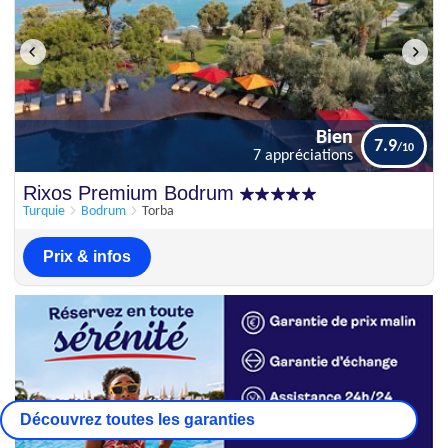
Bien
7.9
7 appréciations
Bien
Rixos Premium Bodrum
7.9
7 appréciations
Turquie
Bodrum
Torba
Prix & infos
Découvrez toutes les garanties