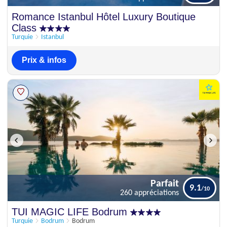
Parfait
Romance Istanbul Hôtel Luxury Boutique
9.2
14 appréciations
Class
Turquie
Istanbul
Prix & infos
Parfait
9.1
260 appréciations
Parfait
TUI MAGIC LIFE Bodrum
9.1
260 appréciations
Turquie
Bodrum
Bodrum