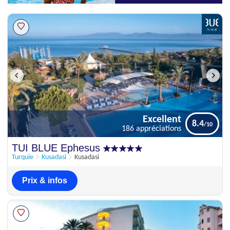
Excellent
8.4
186 appréciations
Excellent
TUI BLUE Ephesus
8.4
186 appréciations
Turquie
Kusadasi
Kusadasi
Prix & infos