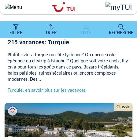
``
Aller
au
contenu
principal
FILTRE
TRIER
LISTE
RECHERCHE
215 vacances: Turquie
Plutôt riviera turque ou côte lycienne? Ou encore côte
égéenne ou citytrip à Istanbul? Quel que soit votre choix, il y
en a pour tous les goûts dans ce pays. Bazars trépidants,
baies paisibles, ruines séculaires ou encore complexes
modernes. Des...
Turquie: en savoir plus sur les vacances
Classic