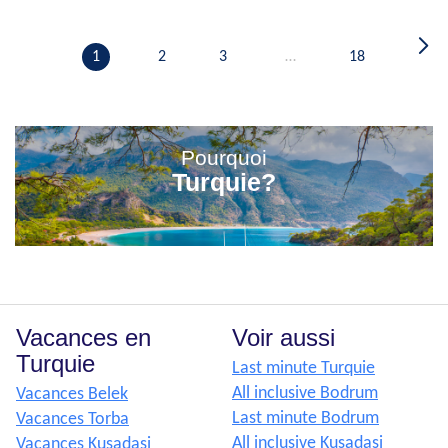
1
2
3
…
18
Pourquoi
Turquie?
Vacances en
Voir aussi
Turquie
Last minute Turquie
All inclusive Bodrum
Vacances Belek
Last minute Bodrum
Vacances Torba
All inclusive Kusadasi
Vacances Kusadasi