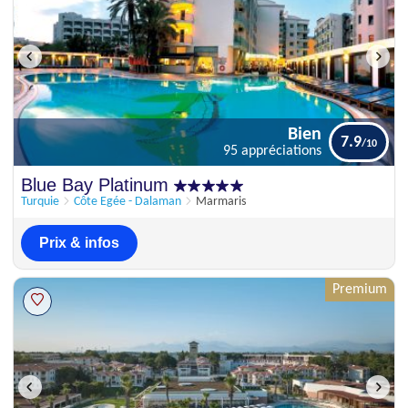
Bien
7.9
95 appréciations
Bien
Blue Bay Platinum
7.9
95 appréciations
Turquie
Côte Egée - Dalaman
Marmaris
Prix & infos
Premium