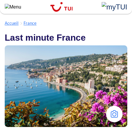
``
Aller
au
contenu
Accueil
France
principal
Last minute France