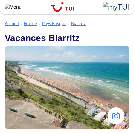
``
Aller
au
contenu
Accueil
France
Pays Basque
Biarritz
principal
Vacances Biarritz